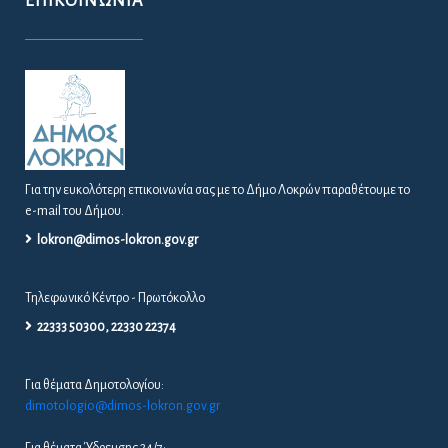
ΕΠΙΚΟΙΝΩΝΊΑ
Για την ευκολότερη επικοινωνία σας με το Δήμο Λοκρών παραθέτουμε το
e-mail του Δήμου.
lokron@dimos-lokron.gov.gr
Τηλεφωνικό Κέντρο - Πρωτόκολλο
22333 50300, 22330 22374
Για θέματα Δημοτολογίου:
dimotologio@dimos-lokron.gov.gr
Για θέματα Ύδρευσης 24/7: