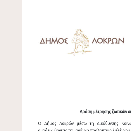
Δράση μέτρησης ζωτικών σ
Ο Δήμος Λοκρών μέσω τη Διεύθυνσης Κοινων
αναδεικνύοντας την ανάγκη προληπτικού ελέγχου