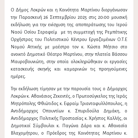
Ο Δήμος Λοκρών και η Κοινότητα Μαρτίνου διοργάνωσαν
την Παρασκευή 26 Σεπτεμβρίου 2025 στις 20:00 μουσική
εκδήλωση για την ενίσχυση της αποπεράτωσης του Ιερού
Ναού Οσίου Σεραφείμ με τη συμμετοχή της Ρεμπέτικης
Ορχήστρας του Πολιτιστικού Κέντρου Εργαζομένων Ο.Τ.Ε
Νομού Αττικής με μαέστρο τον κ. Κώστα Μήτσιο στο
ανοικτό Δημοτικό Θέατρο Μαρτίνου, στην πλατεία Βάσσου
Μαυροβουνιώτη, στην οποία ολοκληρώθηκαν οι εργασίες
κατασκευής σκηνής και καμαρινιών τις προηγούμενες
ημέρες.
Την εκδήλωση τίμησαν με την παρουσία τους ο Δήμαρχος
Λοκρών κ. Αθανάσιος Ζεκεντές, ο Πρωτοσύγκελος της Ιεράς
Μητρόπολης Φθιώτιδος κ. Εφραίμ Τριανταφυλλόπουλος, η
Αντιδήμαρχος Οπουντίων κ. Σπυριδούλα Δημάκη, ο
Αντιδήμαρχος Πολιτικής Προστασίας κ. Χρήστος Καλλής, οι
Δημοτικοί Σύμβουλοι κ. Παγώνα Δάρα και κ. Αθανασία
Βλαχομήτρου, ο Πρόεδρος της Κοινότητας Μαρτίνου κ.