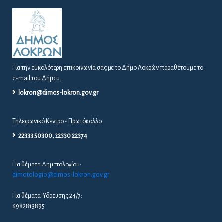
Για την ευκολότερη επικοινωνία σας με το Δήμο Λοκρών παραθέτουμε το
e-mail του Δήμου.
lokron@dimos-lokron.gov.gr
Τηλεφωνικό Κέντρο - Πρωτόκολλο
22333 50300, 22330 22374
Για θέματα Δημοτολογίου:
dimotologio@dimos-lokron.gov.gr
Για θέματα Ύδρευσης 24/7:
6982813895