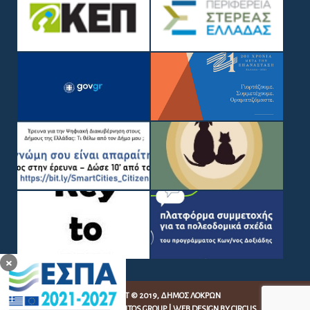
×
COPYRIGHT © 2019, ΔΉΜΟΣ ΛΟΚΡΏΝ
WEB DEVELOPMENT BY
EGRITOS GROUP
|
WEB DESIGN BY CIRCUS