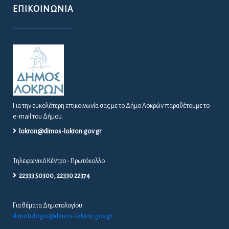
ΕΠΙΚΟΙΝΩΝΊΑ
Για την ευκολότερη επικοινωνία σας με το Δήμο Λοκρών παραθέτουμε το
e-mail του Δήμου.
lokron@dimos-lokron.gov.gr
Τηλεφωνικό Κέντρο - Πρωτόκολλο
22333 50300, 22330 22374
Για θέματα Δημοτολογίου:
dimotologio@dimos-lokron.gov.gr