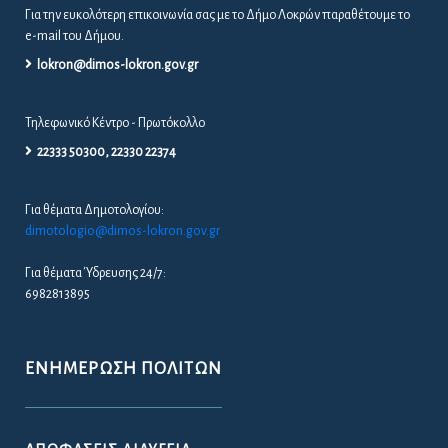
Για την ευκολότερη επικοινωνία σας με το Δήμο Λοκρών παραθέτουμε το
e-mail του Δήμου.
lokron@dimos-lokron.gov.gr
Τηλεφωνικό Κέντρο - Πρωτόκολλο
22333 50300, 22330 22374
Για θέματα Δημοτολογίου:
dimotologio@dimos-lokron.gov.gr
Για θέματα Ύδρευσης 24/7:
6982813895
ΕΝΗΜΈΡΩΣΗ ΠΟΛΙΤΏΝ