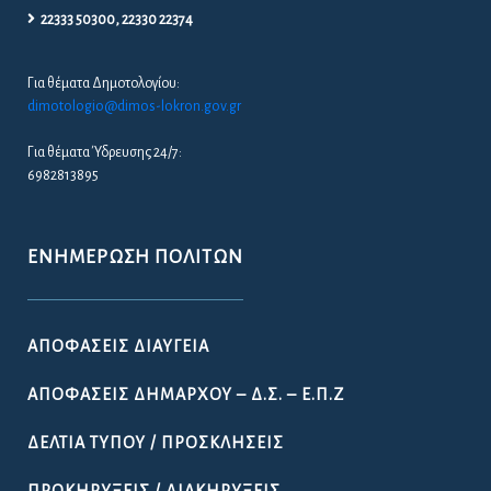
22333 50300, 22330 22374
Για θέματα Δημοτολογίου:
dimotologio@dimos-lokron.gov.gr
Για θέματα Ύδρευσης 24/7:
6982813895
ΕΝΗΜΈΡΩΣΗ ΠΟΛΙΤΏΝ
ΑΠΟΦΆΣΕΙΣ ΔΙΑΎΓΕΙΑ
ΑΠΟΦΆΣΕΙΣ ΔΗΜΆΡΧΟΥ – Δ.Σ. – Ε.Π.Ζ
ΔΕΛΤΊΑ ΤΎΠΟΥ / ΠΡΟΣΚΛΉΣΕΙΣ