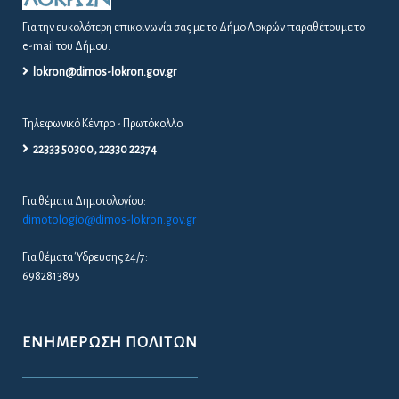
Για την ευκολότερη επικοινωνία σας με το Δήμο Λοκρών παραθέτουμε το
e-mail του Δήμου.
lokron@dimos-lokron.gov.gr
Τηλεφωνικό Κέντρο - Πρωτόκολλο
22333 50300, 22330 22374
Για θέματα Δημοτολογίου:
dimotologio@dimos-lokron.gov.gr
Για θέματα Ύδρευσης 24/7:
6982813895
ΕΝΗΜΈΡΩΣΗ ΠΟΛΙΤΏΝ