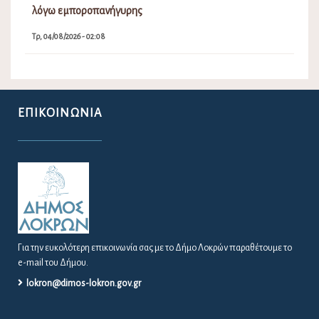
ΑΠΟΦΆΣΕΙΣ ΔΗΜΆΡΧΟΥ – Δ.Σ. – Ε.Π.Ζ
ΔΕΛΤΊΑ ΤΎΠΟΥ / ΠΡΟΣΚΛΉΣΕΙΣ
ΠΡΟΚΗΡΎΞΕΙΣ / ΔΙΑΚΗΡΎΞΕΙΣ
ΠΡΟΣΛΉΨΕΙΣ
ΚΑΤΑΓΡΑΦΉ ΑΔΈΣΠΟΤΩΝ ΖΏΩΝ ΣΤΟ ΔΉΜΟ
ΛΟΚΡΏΝ
ΔΗΜΙΟΥΡΓΊΑ ΜΗΤΡΏΟΥ ΝΈΩΝ ΓΙΑ ΤΗ ΣΥΓΚΡΌΤΗΣΗ
ΔΗΜΟΤΙΚΟΎ ΣΥΜΒΟΥΛΊΟΥ ΝΈΩΝ ΣΤΟ ΔΉΜΟ
ΛΟΚΡΏΝ
ΚΆΡΤΑ ΔΗΜΌΤΗ ΛΟΚΡΏΝ
ΠΡΟΚΉΡΥΞΗ ΠΑΡΑΔΟΣΙΑΚΉΣ
ΕΜΠΟΡΟΠΑΝΉΓΥΡΗΣ ΑΤΑΛΆΝΤΗΣ 2026