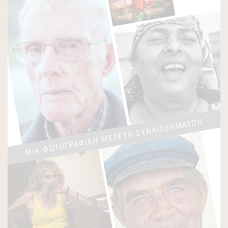
ΠΑΛΑΙΌΤΕΡΑ
Προκήρυξη Παραδοσιακής Εμποροπανήγυρης
Αταλάντης 2026
Δε, 22/06/2026 - 09:25
Κάρτα Δημότη Λοκρών
Τρ, 07/04/2026 - 09:45
Λειτουργία Πλατφόρμας Συμμετοχής ΥΠΕΝ Τοπικού
Πολεοδομικού Σχεδίου (Τ.Π.Σ.) Δήμου Λοκρών (ΔΕ
Δαφνουσίων, Αταλάντης, Μαλεσίνης, Οπουντίων)