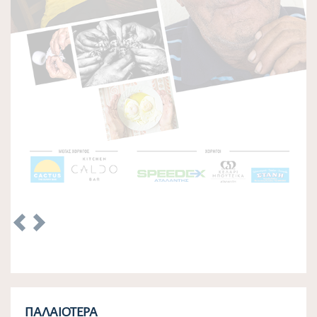
Δε, 30/09/2024 - 12:50
Δημιουργία Μητρώου Νέων για τη συγκρότηση
Δημοτικού Συμβουλίου Νέων στο Δήμο Λοκρών
Πα, 27/09/2024 - 01:41
Δεσποζόμενα και Αδέσποτα Ζώα συντροφιάς
Δικαιώματα – Υποχρεώσεις
Τρ, 04/06/2024 - 10:01
Προσωρινοί πίνακες κατάταξης πωλητών Λαϊκών
Αγορών Δήμου Λοκρών
Σα, 04/02/2023 - 06:16
Πρόσκληση Εκδήλωσης Ενδιαφέροντος απόδοσης θέσης
στις Λαϊκές Αγορές του Δήμου Λοκρών