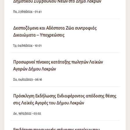
Πα, 07/08/2026 - 01:36
Πίνακας Αποφάσεων Δημοτικής Επιτροπής Λοκρών 18ης
(Τακτικής) Συνεδρίασης 22627/24-7-2026
Πα, 07/08/2026 - 01:28
Διακοπή Υδροδότησης στο Καλαπόδι
Πα, 07/08/2026 - 08:58
Εορτασμός της Μεταμορφώσεως του Σωτήρος, έναρξη
της εμποροπανήγυρης και του Φεστιβάλ Γαστρονομίας
στην Αταλάντη του Δήμου Λοκρών
Πε, 06/08/2026 - 08:15
Ανάρτηση Προσωρινών Πινάκων Κατάταξης και Πίνακα