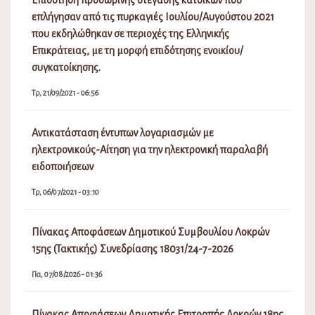
Απορριπτέων(Σχολικές Καθαρίστριες) 2026-2027
Πε, 06/08/2026 - 02:08
Διακοπή Υδροδότησης στην περιοχή Μαμάκα και στους
οικισμούς περιμετρικά
Πε, 06/08/2026 - 10:31
Πίνακας Αποφάσεων Δημοτικού Συμβουλίου Λοκρών
16ης Έκτακτης Συνεδρίασης
Τε, 05/08/2026 - 11:31
Λειτουργία ΚΕΠ Αταλάντης
Τε, 05/08/2026 - 08:15
Πρόσκληση Έκτακτης Συνεδρίασης Δ.Σ. Νο 16/2026