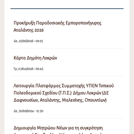
Δε, 19/12/2022 - 03:02
Επιδότηση προσωρινής στέγασης κατοίκων που
επλήγησαν από τις πυρκαγιές Ιουλίου/Αυγούστου 2021
που εκδηλώθηκαν σε περιοχές της Ελληνικής
Επικράτειας, με τη μορφή επιδότησης ενοικίου/
συγκατοίκησης.
Τρ, 21/09/2021 - 06:56
Αντικατάσταση έντυπων λογαριασμών με
ηλεκτρονικούς-Αίτηση για την ηλεκτρονική παραλαβή
ειδοποιήσεων
Τρ, 06/07/2021 - 03:10
Πίνακας Αποφάσεων Δημοτικού Συμβουλίου Λοκρών
15ης (Τακτικής) Συνεδρίασης 18031/24-7-2026