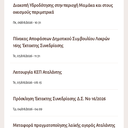
e-mail του Δήμου.
lokron@dimos-lokron.gov.gr
Τηλεφωνικό Κέντρο - Πρωτόκολλο
22333 50300, 22330 22374
Για θέματα Δημοτολογίου:
dimotologio@dimos-lokron.gov.gr
Για θέματα Ύδρευσης 24/7:
6982813895
ΕΝΗΜΈΡΩΣΗ ΠΟΛΙΤΏΝ
ΑΠΟΦΆΣΕΙΣ ΔΙΑΎΓΕΙΑ