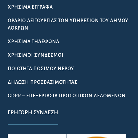
COPYRIGHT © 2019, ΔΉΜΟΣ ΛΟΚΡΏΝ
WEB DEVELOPMENT BY
EGRITOS GROUP
|
WEB DESIGN BY CIRCUS
DESIGN STUDIO