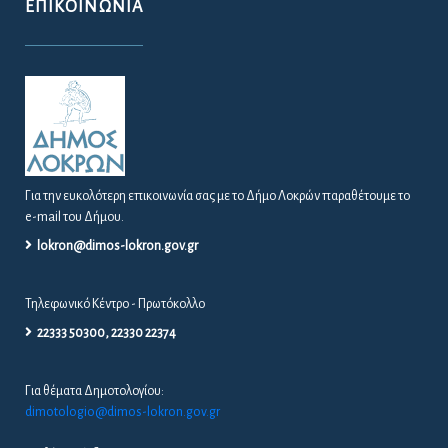
ΕΠΙΚΟΙΝΩΝΊΑ
Για την ευκολότερη επικοινωνία σας με το Δήμο Λοκρών παραθέτουμε το
e-mail του Δήμου.
lokron@dimos-lokron.gov.gr
Τηλεφωνικό Κέντρο - Πρωτόκολλο
22333 50300, 22330 22374
Για θέματα Δημοτολογίου:
dimotologio@dimos-lokron.gov.gr