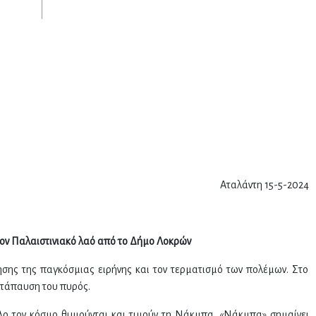
Αταλάντη 15-5-2024
τον Παλαιστινιακό λαό από το Δήμο Λοκρών
σης της παγκόσμιας ειρήνης και τον τερματισμό των πολέμων. Στο
ατάπαυση του πυρός.
όλο τον κόσμο θυμούνται και τιμούν τη Νάκμπα. «Νάκμπα» σημαίνει