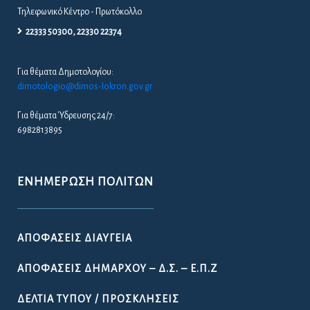
Τηλεφωνικό Κέντρο - Πρωτόκολλο
22333 50300, 22330 22374
Για θέματα Δημοτολογίου:
dimotologio@dimos-lokron.gov.gr
Για θέματα Ύδρευσης 24/7:
6982813895
ΕΝΗΜΈΡΩΣΗ ΠΟΛΙΤΏΝ
ΑΠΟΦΆΣΕΙΣ ΔΙΑΎΓΕΙΑ
ΑΠΟΦΆΣΕΙΣ ΔΗΜΆΡΧΟΥ – Δ.Σ. – Ε.Π.Ζ
ΔΕΛΤΊΑ ΤΎΠΟΥ / ΠΡΟΣΚΛΉΣΕΙΣ