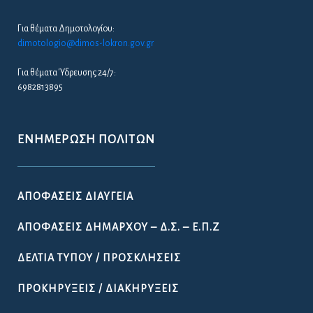
Για θέματα Δημοτολογίου:
dimotologio@dimos-lokron.gov.gr
Για θέματα Ύδρευσης 24/7:
6982813895
ΕΝΗΜΈΡΩΣΗ ΠΟΛΙΤΏΝ
ΑΠΟΦΆΣΕΙΣ ΔΙΑΎΓΕΙΑ
ΑΠΟΦΆΣΕΙΣ ΔΗΜΆΡΧΟΥ – Δ.Σ. – Ε.Π.Ζ
ΔΕΛΤΊΑ ΤΎΠΟΥ / ΠΡΟΣΚΛΉΣΕΙΣ
ΠΡΟΚΗΡΎΞΕΙΣ / ΔΙΑΚΗΡΎΞΕΙΣ