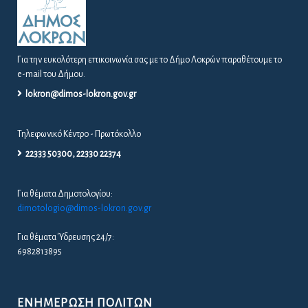
Για την ευκολότερη επικοινωνία σας με το Δήμο Λοκρών παραθέτουμε το
e-mail του Δήμου.
lokron@dimos-lokron.gov.gr
Τηλεφωνικό Κέντρο - Πρωτόκολλο
22333 50300, 22330 22374
Για θέματα Δημοτολογίου:
dimotologio@dimos-lokron.gov.gr
Για θέματα Ύδρευσης 24/7:
6982813895
ΕΝΗΜΈΡΩΣΗ ΠΟΛΙΤΏΝ