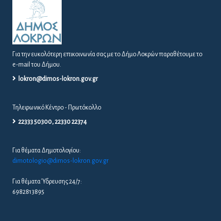
Για την ευκολότερη επικοινωνία σας με το Δήμο Λοκρών παραθέτουμε το
e-mail του Δήμου.
lokron@dimos-lokron.gov.gr
Τηλεφωνικό Κέντρο - Πρωτόκολλο
22333 50300, 22330 22374
Για θέματα Δημοτολογίου:
dimotologio@dimos-lokron.gov.gr
Για θέματα Ύδρευσης 24/7:
6982813895