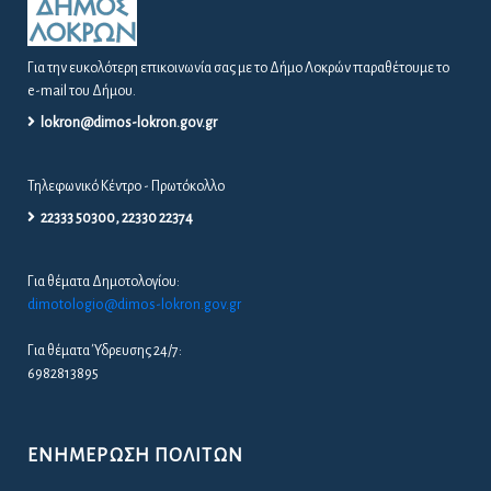
Για την ευκολότερη επικοινωνία σας με το Δήμο Λοκρών παραθέτουμε το
e-mail του Δήμου.
lokron@dimos-lokron.gov.gr
Τηλεφωνικό Κέντρο - Πρωτόκολλο
22333 50300, 22330 22374
Για θέματα Δημοτολογίου:
dimotologio@dimos-lokron.gov.gr
Για θέματα Ύδρευσης 24/7:
6982813895
ΕΝΗΜΈΡΩΣΗ ΠΟΛΙΤΏΝ