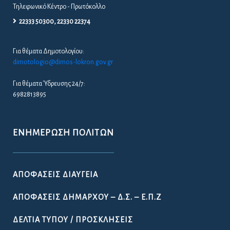
Τηλεφωνικό Κέντρο - Πρωτόκολλο
22333 50300, 22330 22374
Για θέματα Δημοτολογίου:
dimotologio@dimos-lokron.gov.gr
Για θέματα Ύδρευσης 24/7:
6982813895
ΕΝΗΜΈΡΩΣΗ ΠΟΛΙΤΏΝ
ΑΠΟΦΆΣΕΙΣ ΔΙΑΎΓΕΙΑ
ΑΠΟΦΆΣΕΙΣ ΔΗΜΆΡΧΟΥ – Δ.Σ. – Ε.Π.Ζ
ΔΕΛΤΊΑ ΤΎΠΟΥ / ΠΡΟΣΚΛΉΣΕΙΣ