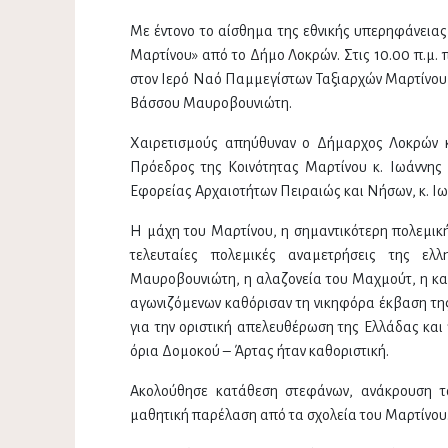
Με έντονο το αίσθημα της εθνικής υπερηφάνειας
Μαρτίνου» από το Δήμο Λοκρών. Στις 10.00 π.μ.
στον Ιερό Ναό Παμμεγίστων Ταξιαρχών Μαρτίνου κ
Βάσσου Μαυροβουνιώτη.
Χαιρετισμούς απηύθυναν ο Δήμαρχος Λοκρών κ.
Πρόεδρος της Κοινότητας Μαρτίνου κ. Ιωάννης
Εφορείας Αρχαιοτήτων Πειραιώς και Νήσων, κ. Ι
Η μάχη του Μαρτίνου, η σημαντικότερη πολεμικ
τελευταίες πολεμικές αναμετρήσεις της ελλ
Μαυροβουνιώτη, η αλαζονεία του Μαχμούτ, η κα
αγωνιζόμενων καθόρισαν τη νικηφόρα έκβαση της
για την οριστική απελευθέρωση της Ελλάδας και
όρια Δομοκού – Άρτας ήταν καθοριστική.
Ακολούθησε κατάθεση στεφάνων, ανάκρουση το
μαθητική παρέλαση από τα σχολεία του Μαρτίνου