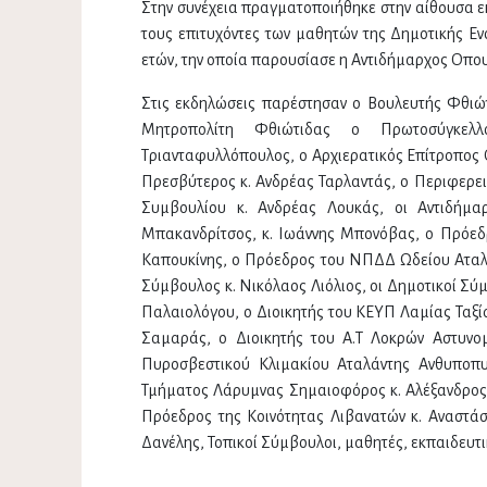
Στην συνέχεια πραγματοποιήθηκε στην αίθουσα ε
τους επιτυχόντες των μαθητών της Δημοτικής Εν
ετών, την οποία παρουσίασε η Αντιδήμαρχος Οπο
Στις εκδηλώσεις παρέστησαν ο Βουλευτής Φθιώ
Μητροπολίτη Φθιώτιδας ο Πρωτοσύγκελλ
Τριανταφυλλόπουλος, ο Αρχιερατικός Επίτροπος 
Πρεσβύτερος κ. Ανδρέας Ταρλαντάς, ο Περιφερε
Συμβουλίου κ. Ανδρέας Λουκάς, οι Αντιδήμαρ
Μπακανδρίτσος, κ. Ιωάννης Μπονόβας, ο Πρόεδρ
Καπουκίνης, ο Πρόεδρος του ΝΠΔΔ Ωδείου Αταλ
Σύμβουλος κ. Νικόλαος Λιόλιος, οι Δημοτικοί Σύμ
Παλαιολόγου, ο Διοικητής του ΚΕΥΠ Λαμίας Ταξί
Σαμαράς, ο Διοικητής του Α.Τ Λοκρών Αστυνομ
Πυροσβεστικού Κλιμακίου Αταλάντης Ανθυποπυ
Τμήματος Λάρυμνας Σημαιοφόρος κ. Αλέξανδρος
Πρόεδρος της Κοινότητας Λιβανατών κ. Αναστάσ
Δανέλης, Τοπικοί Σύμβουλοι, μαθητές, εκπαιδευτι