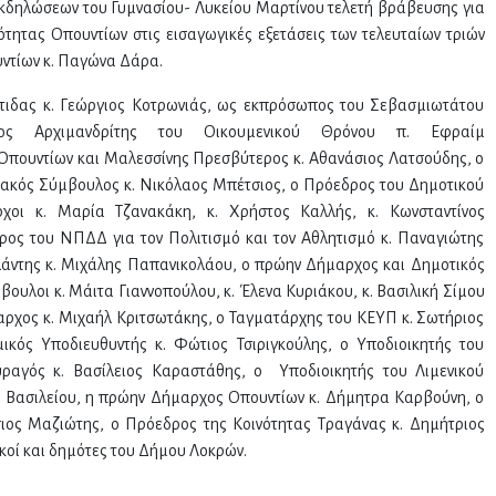
κδηλώσεων του Γυμνασίου- Λυκείου Μαρτίνου τελετή βράβευσης για
ότητας Οπουντίων στις εισαγωγικές εξετάσεις των τελευταίων τριών
υντίων κ. Παγώνα Δάρα.
τιδας κ. Γεώργιος Κοτρωνιάς, ως εκπρόσωπος του Σεβασμιωτάτου
ος Αρχιμανδρίτης του Οικουμενικού Θρόνου π. Εφραίμ
Οπουντίων και Μαλεσσίνης Πρεσβύτερος κ. Αθανάσιος Λατσούδης, ο
ιακός Σύμβουλος κ. Νικόλαος Μπέτσιος, ο Πρόεδρος του Δημοτικού
χοι κ. Μαρία Τζανακάκη, κ. Χρήστος Καλλής, κ. Κωνσταντίνος
ος του ΝΠΔΔ για τον Πολιτισμό και τον Αθλητισμό κ. Παναγιώτης
άντης κ. Μιχάλης Παπανικολάου, ο πρώην Δήμαρχος και Δημοτικός
βουλοι κ. Μάιτα Γιαννοπούλου, κ. Έλενα Κυριάκου, κ. Βασιλική Σίμου
αρχος κ. Μιχαήλ Κριτσωτάκης, ο Ταγματάρχης του ΚΕΥΠ κ. Σωτήριος
ικός Υποδιευθυντής κ. Φώτιος Τσιριγκούλης, ο Υποδιοικητής του
ραγός κ. Βασίλειος Καραστάθης, ο Υποδιοικητής του Λιμενικού
 Βασιλείου, η πρώην Δήμαρχος Οπουντίων κ. Δήμητρα Καρβούνη, ο
ιος Μαζιώτης, ο Πρόεδρος της Κοινότητας Τραγάνας κ. Δημήτριος
κοί και δημότες του Δήμου Λοκρών.