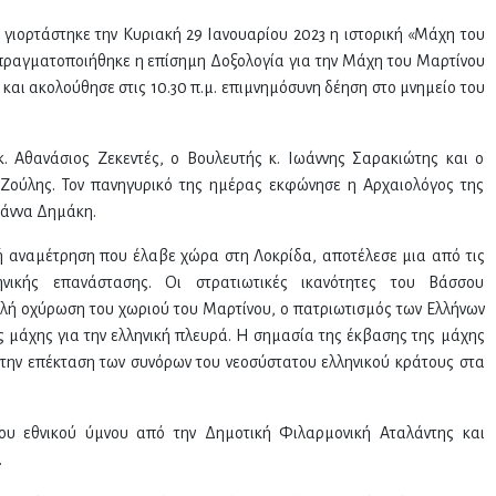
 γιορτάστηκε την Κυριακή 29 Ιανουαρίου 2023 η ιστορική «Μάχη του
 πραγματοποιήθηκε η επίσημη Δοξολογία για την Μάχη του Μαρτίνου
αι ακολούθησε στις 10.30 π.μ. επιμνημόσυνη δέηση στο μνημείο του
 Αθανάσιος Ζεκεντές, ο Βουλευτής κ. Ιωάννης Σαρακιώτης και ο
 Ζούλης. Τον πανηγυρικό της ημέρας εκφώνησε η Αρχαιολόγος της
ωάννα Δημάκη.
ή αναμέτρηση που έλαβε χώρα στη Λοκρίδα, αποτέλεσε μια από τις
ηνικής επανάστασης. Οι στρατιωτικές ικανότητες του Βάσσου
λή οχύρωση του χωριού του Μαρτίνου, ο πατριωτισμός των Ελλήνων
 μάχης για την ελληνική πλευρά. Η σημασία της έκβασης της μάχης
 την επέκταση των συνόρων του νεοσύστατου ελληνικού κράτους στα
υ εθνικού ύμνου από την Δημοτική Φιλαρμονική Αταλάντης και
.