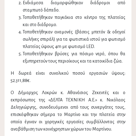
Ενδιάμεσα διαμορφώθηκαν διάδρομοι από
σταμπωτό δάπεδο.
Τοποθετήθηκαν παγκάκια στο κέντρο της πλατείας
και στο διάδρομο.
Τοποθετήθηκαν αναμονές (βάσεις μπετόν & οδηγοί
σωλήνες σπιράλ) για τα φωτιστικά ιστού για φωτισμό
πλατείας ύψους 4m με φωτισμό LED.
Τοποθετήθηκαν βρύσες για πόσιμο νερό, όπου θα
εξυπηρετούν τους περιοίκους και τα κατοικίδια ζώα.
Η δωρεά είναι συνολικού ποσού εργασιών ύψους:
52.311,88€.
Ο Δήμαρχος Λοκρών κ. Αθανάσιος Ζεκεντές και ο
εκπρόσωπος της «ΔΕΛΤΑ ΤΕΧΝΙΚΗ Α.Ε.» κ. Νικόλαος
Δεληγιώργης, συνοδευόμενοι από τους συνεργάτες τους,
επισκέφθηκαν σήμερα το Μαρτίνο και την πλατεία στην
οποία έγιναν οι χορηγικές εργασίες συμβάλλοντας στην
αναβάθμιση των κοινόχρηστων χώρων του Μαρτίνου.