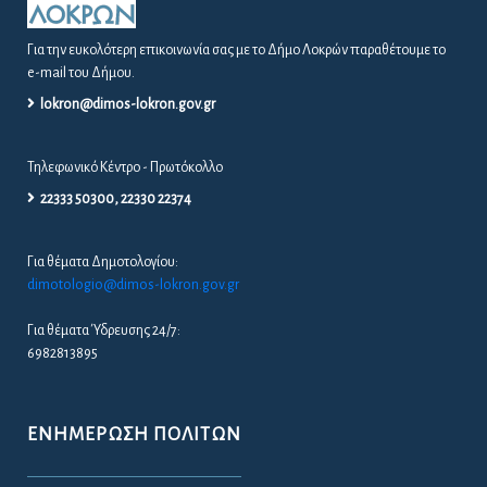
Για την ευκολότερη επικοινωνία σας με το Δήμο Λοκρών παραθέτουμε το
e-mail του Δήμου.
lokron@dimos-lokron.gov.gr
Τηλεφωνικό Κέντρο - Πρωτόκολλο
22333 50300, 22330 22374
Για θέματα Δημοτολογίου:
dimotologio@dimos-lokron.gov.gr
Για θέματα Ύδρευσης 24/7:
6982813895
ΕΝΗΜΈΡΩΣΗ ΠΟΛΙΤΏΝ