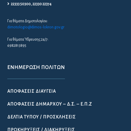
22333 50300, 22330 22374
Για θέματα Δημοτολογίου:
dimotologio@dimos-lokron.gov.gr
Για θέματα Ύδρευσης 24/7:
6982813895
ΕΝΗΜΈΡΩΣΗ ΠΟΛΙΤΏΝ
ΑΠΟΦΆΣΕΙΣ ΔΙΑΎΓΕΙΑ
ΑΠΟΦΆΣΕΙΣ ΔΗΜΆΡΧΟΥ – Δ.Σ. – Ε.Π.Ζ
ΔΕΛΤΊΑ ΤΎΠΟΥ / ΠΡΟΣΚΛΉΣΕΙΣ
ΠΡΟΚΗΡΎΞΕΙΣ / ΔΙΑΚΗΡΎΞΕΙΣ