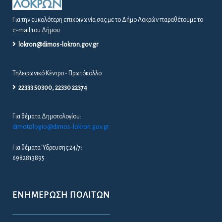
Για την ευκολότερη επικοινωνία σας με το Δήμο Λοκρών παραθέτουμε το
e-mail του Δήμου.
lokron@dimos-lokron.gov.gr
Τηλεφωνικό Κέντρο - Πρωτόκολλο
22333 50300, 22330 22374
Για θέματα Δημοτολογίου:
dimotologio@dimos-lokron.gov.gr
Για θέματα Ύδρευσης 24/7:
6982813895
ΕΝΗΜΈΡΩΣΗ ΠΟΛΙΤΏΝ