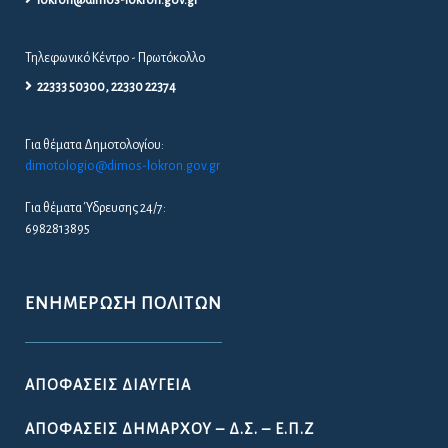
Τηλεφωνικό Κέντρο - Πρωτόκολλο
22333 50300, 22330 22374
Για θέματα Δημοτολογίου:
dimotologio@dimos-lokron.gov.gr
Για θέματα Ύδρευσης 24/7:
6982813895
ΕΝΗΜΈΡΩΣΗ ΠΟΛΙΤΏΝ
ΑΠΟΦΆΣΕΙΣ ΔΙΑΎΓΕΙΑ
ΑΠΟΦΆΣΕΙΣ ΔΗΜΆΡΧΟΥ – Δ.Σ. – Ε.Π.Ζ