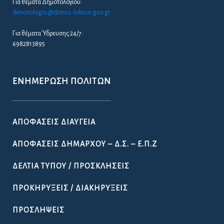
Για θέματα Δημοτολογίου:
dimotologio@dimos-lokron.gov.gr
Για θέματα Ύδρευσης 24/7:
6982813895
ΕΝΗΜΈΡΩΣΗ ΠΟΛΙΤΏΝ
ΑΠΟΦΆΣΕΙΣ ΔΙΑΎΓΕΙΑ
ΑΠΟΦΆΣΕΙΣ ΔΗΜΆΡΧΟΥ – Δ.Σ. – Ε.Π.Ζ
ΔΕΛΤΊΑ ΤΎΠΟΥ / ΠΡΟΣΚΛΉΣΕΙΣ
ΠΡΟΚΗΡΎΞΕΙΣ / ΔΙΑΚΗΡΎΞΕΙΣ
ΠΡΟΣΛΉΨΕΙΣ