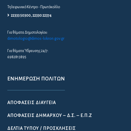
Τηλεφωνικό Κέντρο - Πρωτόκολλο
22333 50300, 22330 22374
Για θέματα Δημοτολογίου:
dimotologio@dimos-lokron.gov.gr
Για θέματα Ύδρευσης 24/7:
6982813895
ΕΝΗΜΈΡΩΣΗ ΠΟΛΙΤΏΝ
ΑΠΟΦΆΣΕΙΣ ΔΙΑΎΓΕΙΑ
ΑΠΟΦΆΣΕΙΣ ΔΗΜΆΡΧΟΥ – Δ.Σ. – Ε.Π.Ζ
ΔΕΛΤΊΑ ΤΎΠΟΥ / ΠΡΟΣΚΛΉΣΕΙΣ