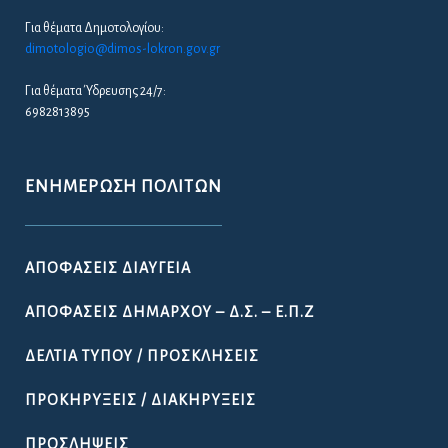
Για θέματα Δημοτολογίου:
dimotologio@dimos-lokron.gov.gr
Για θέματα Ύδρευσης 24/7:
6982813895
ΕΝΗΜΈΡΩΣΗ ΠΟΛΙΤΏΝ
ΑΠΟΦΆΣΕΙΣ ΔΙΑΎΓΕΙΑ
ΑΠΟΦΆΣΕΙΣ ΔΗΜΆΡΧΟΥ – Δ.Σ. – Ε.Π.Ζ
ΔΕΛΤΊΑ ΤΎΠΟΥ / ΠΡΟΣΚΛΉΣΕΙΣ
ΠΡΟΚΗΡΎΞΕΙΣ / ΔΙΑΚΗΡΎΞΕΙΣ
ΠΡΟΣΛΉΨΕΙΣ