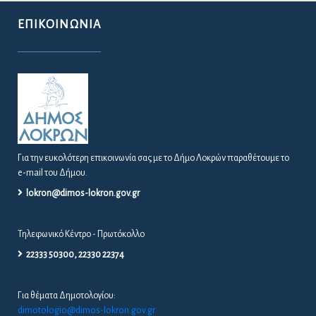
ΕΠΙΚΟΙΝΩΝΊΑ
Για την ευκολότερη επικοινωνία σας με το Δήμο Λοκρών παραθέτουμε το
e-mail του Δήμου.
lokron@dimos-lokron.gov.gr
Τηλεφωνικό Κέντρο - Πρωτόκολλο
22333 50300, 22330 22374
Για θέματα Δημοτολογίου:
dimotologio@dimos-lokron.gov.gr