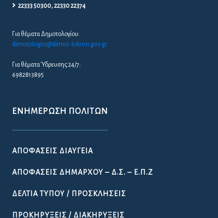
22333 50300, 22330 22374
Για θέματα Δημοτολογίου:
dimotologio@dimos-lokron.gov.gr
Για θέματα Ύδρευσης 24/7:
6982813895
ΕΝΗΜΈΡΩΣΗ ΠΟΛΙΤΏΝ
ΑΠΟΦΆΣΕΙΣ ΔΙΑΎΓΕΙΑ
ΑΠΟΦΆΣΕΙΣ ΔΗΜΆΡΧΟΥ – Δ.Σ. – Ε.Π.Ζ
ΔΕΛΤΊΑ ΤΎΠΟΥ / ΠΡΟΣΚΛΉΣΕΙΣ
ΠΡΟΚΗΡΎΞΕΙΣ / ΔΙΑΚΗΡΎΞΕΙΣ