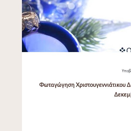
Υποβλ
Φωταγώγηση Χριστουγεννιάτικου Δέ
Δεκεμβ