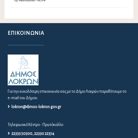
Τρ, 04/08/2026 - 02:08
ΕΠΙΚΟΙΝΩΝΊΑ
Για την ευκολότερη επικοινωνία σας με το Δήμο Λοκρών παραθέτουμε το
e-mail του Δήμου.
lokron@dimos-lokron.gov.gr
Τηλεφωνικό Κέντρο - Πρωτόκολλο
22333 50300, 22330 22374