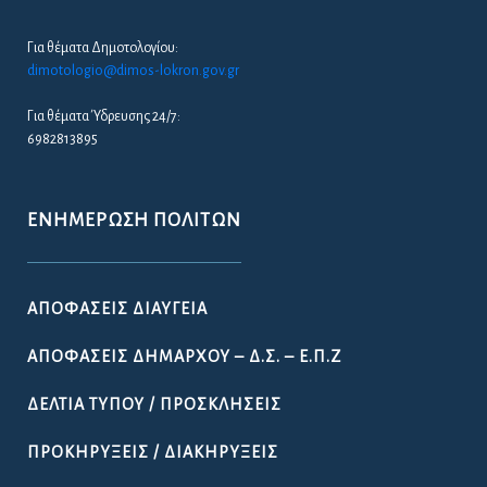
Για θέματα Δημοτολογίου:
dimotologio@dimos-lokron.gov.gr
Για θέματα Ύδρευσης 24/7:
6982813895
ΕΝΗΜΈΡΩΣΗ ΠΟΛΙΤΏΝ
ΑΠΟΦΆΣΕΙΣ ΔΙΑΎΓΕΙΑ
ΑΠΟΦΆΣΕΙΣ ΔΗΜΆΡΧΟΥ – Δ.Σ. – Ε.Π.Ζ
ΔΕΛΤΊΑ ΤΎΠΟΥ / ΠΡΟΣΚΛΉΣΕΙΣ
ΠΡΟΚΗΡΎΞΕΙΣ / ΔΙΑΚΗΡΎΞΕΙΣ