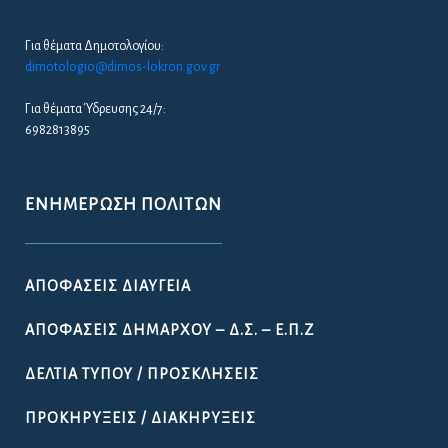
Για θέματα Δημοτολογίου:
dimotologio@dimos-lokron.gov.gr
Για θέματα Ύδρευσης 24/7:
6982813895
ΕΝΗΜΈΡΩΣΗ ΠΟΛΙΤΏΝ
ΑΠΟΦΆΣΕΙΣ ΔΙΑΎΓΕΙΑ
ΑΠΟΦΆΣΕΙΣ ΔΗΜΆΡΧΟΥ – Δ.Σ. – Ε.Π.Ζ
ΔΕΛΤΊΑ ΤΎΠΟΥ / ΠΡΟΣΚΛΉΣΕΙΣ
ΠΡΟΚΗΡΎΞΕΙΣ / ΔΙΑΚΗΡΎΞΕΙΣ