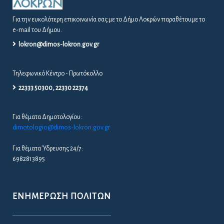
Για την ευκολότερη επικοινωνία σας με το Δήμο Λοκρών παραθέτουμε το
e-mail του Δήμου.
lokron@dimos-lokron.gov.gr
Τηλεφωνικό Κέντρο - Πρωτόκολλο
22333 50300, 22330 22374
Για θέματα Δημοτολογίου:
dimotologio@dimos-lokron.gov.gr
Για θέματα Ύδρευσης 24/7:
6982813895
ΕΝΗΜΈΡΩΣΗ ΠΟΛΙΤΏΝ