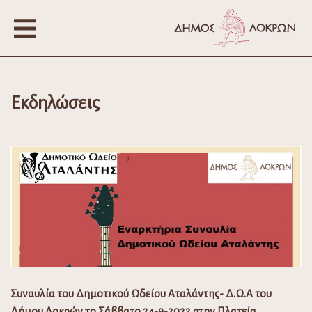
Εκδηλώσεις
Συναυλία του Δημοτικού Ωδείου Αταλάντης- Δ.Ω.Α του
Δήμου Λοκρών το Σάββατο 24-9-2022 στην Πλατεία