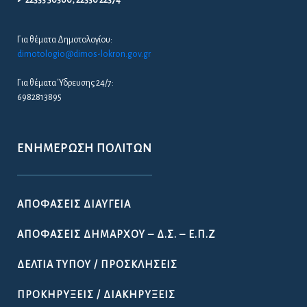
22333 50300, 22330 22374
Για θέματα Δημοτολογίου:
dimotologio@dimos-lokron.gov.gr
Για θέματα Ύδρευσης 24/7:
6982813895
ΕΝΗΜΈΡΩΣΗ ΠΟΛΙΤΏΝ
ΑΠΟΦΆΣΕΙΣ ΔΙΑΎΓΕΙΑ
ΑΠΟΦΆΣΕΙΣ ΔΗΜΆΡΧΟΥ – Δ.Σ. – Ε.Π.Ζ
ΔΕΛΤΊΑ ΤΎΠΟΥ / ΠΡΟΣΚΛΉΣΕΙΣ
ΠΡΟΚΗΡΎΞΕΙΣ / ΔΙΑΚΗΡΎΞΕΙΣ