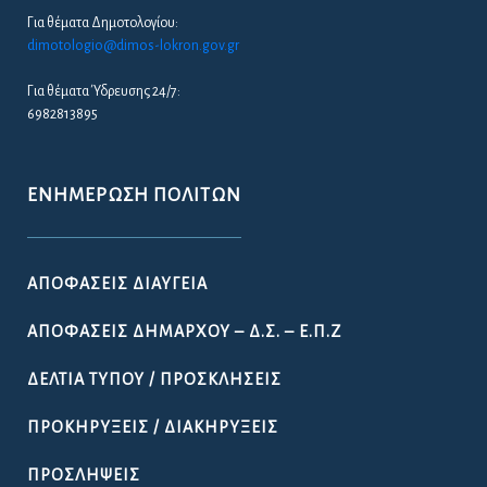
Για θέματα Δημοτολογίου:
dimotologio@dimos-lokron.gov.gr
Για θέματα Ύδρευσης 24/7:
6982813895
ΕΝΗΜΈΡΩΣΗ ΠΟΛΙΤΏΝ
ΑΠΟΦΆΣΕΙΣ ΔΙΑΎΓΕΙΑ
ΑΠΟΦΆΣΕΙΣ ΔΗΜΆΡΧΟΥ – Δ.Σ. – Ε.Π.Ζ
ΔΕΛΤΊΑ ΤΎΠΟΥ / ΠΡΟΣΚΛΉΣΕΙΣ
ΠΡΟΚΗΡΎΞΕΙΣ / ΔΙΑΚΗΡΎΞΕΙΣ
ΠΡΟΣΛΉΨΕΙΣ