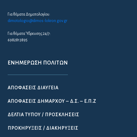
Για θέματα Δημοτολογίου:
dimotologio@dimos-lokron.gov.gr
Για θέματα Ύδρευσης 24/7:
6982813895
ΕΝΗΜΈΡΩΣΗ ΠΟΛΙΤΏΝ
ΑΠΟΦΆΣΕΙΣ ΔΙΑΎΓΕΙΑ
ΑΠΟΦΆΣΕΙΣ ΔΗΜΆΡΧΟΥ – Δ.Σ. – Ε.Π.Ζ
ΔΕΛΤΊΑ ΤΎΠΟΥ / ΠΡΟΣΚΛΉΣΕΙΣ
ΠΡΟΚΗΡΎΞΕΙΣ / ΔΙΑΚΗΡΎΞΕΙΣ