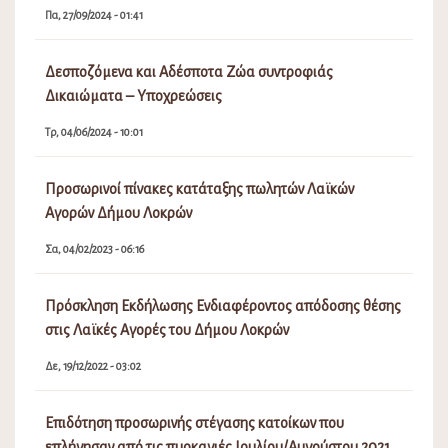
Δε, 19/12/2022 - 03:02
Επιδότηση προσωρινής στέγασης κατοίκων που
επλήγησαν από τις πυρκαγιές Ιουλίου/Αυγούστου 2021
που εκδηλώθηκαν σε περιοχές της Ελληνικής
Επικράτειας, με τη μορφή επιδότησης ενοικίου/
συγκατοίκησης.
Τρ, 21/09/2021 - 06:56
Αντικατάσταση έντυπων λογαριασμών με
ηλεκτρονικούς-Αίτηση για την ηλεκτρονική παραλαβή
ειδοποιήσεων
Τρ, 06/07/2021 - 03:10
Εορτασμός της Μεταμορφώσεως του Σωτήρος, έναρξη
της εμποροπανήγυρης και του Φεστιβάλ Γαστρονομίας