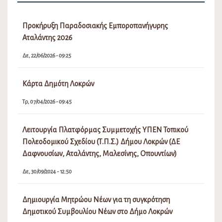
Δημιουργία Μητρώου Νέων για τη συγκρότηση
Δημοτικού Συμβουλίου Νέων στο Δήμο Λοκρών
Πα, 27/09/2024 - 01:41
Δεσποζόμενα και Αδέσποτα Ζώα συντροφιάς
Δικαιώματα – Υποχρεώσεις
Τρ, 04/06/2024 - 10:01
Προσωρινοί πίνακες κατάταξης πωλητών Λαϊκών
Αγορών Δήμου Λοκρών
Σα, 04/02/2023 - 06:16
Πρόσκληση Εκδήλωσης Ενδιαφέροντος απόδοσης θέσης
στις Λαϊκές Αγορές του Δήμου Λοκρών