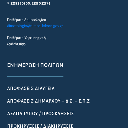
ΑΠΟΦΆΣΕΙΣ ΔΗΜΆΡΧΟΥ – Δ.Σ. – Ε.Π.Ζ
ΔΕΛΤΊΑ ΤΎΠΟΥ / ΠΡΟΣΚΛΉΣΕΙΣ
ΠΡΟΚΗΡΎΞΕΙΣ / ΔΙΑΚΗΡΎΞΕΙΣ
ΠΡΟΣΛΉΨΕΙΣ
ΚΑΤΑΓΡΑΦΉ ΑΔΈΣΠΟΤΩΝ ΖΏΩΝ ΣΤΟ ΔΉΜΟ
ΛΟΚΡΏΝ
ΔΗΜΙΟΥΡΓΊΑ ΜΗΤΡΏΟΥ ΝΈΩΝ ΓΙΑ ΤΗ ΣΥΓΚΡΌΤΗΣΗ
ΔΗΜΟΤΙΚΟΎ ΣΥΜΒΟΥΛΊΟΥ ΝΈΩΝ ΣΤΟ ΔΉΜΟ
ΛΟΚΡΏΝ
ΚΆΡΤΑ ΔΗΜΌΤΗ ΛΟΚΡΏΝ
ΠΡΟΚΉΡΥΞΗ ΠΑΡΑΔΟΣΙΑΚΉΣ
ΕΜΠΟΡΟΠΑΝΉΓΥΡΗΣ ΑΤΑΛΆΝΤΗΣ 2026