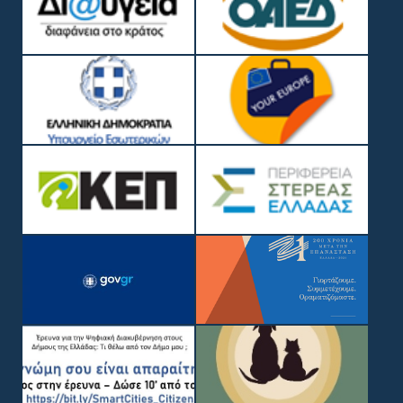
COPYRIGHT © 2019, ΔΉΜΟΣ ΛΟΚΡΏΝ
WEB DEVELOPMENT BY
EGRITOS GROUP
|
WEB DESIGN BY CIRCUS
DESIGN STUDIO