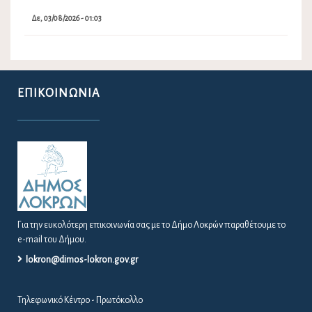
lokron@dimos-lokron.gov.gr
Τηλεφωνικό Κέντρο - Πρωτόκολλο
22333 50300, 22330 22374
Για θέματα Δημοτολογίου:
dimotologio@dimos-lokron.gov.gr
Για θέματα Ύδρευσης 24/7:
6982813895
ΕΝΗΜΈΡΩΣΗ ΠΟΛΙΤΏΝ
ΑΠΟΦΆΣΕΙΣ ΔΙΑΎΓΕΙΑ