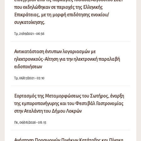
στην Αταλάντη του Δήμου Λοκρών
Πε, 06/08/2026 - 08:15
Ανάρτηση Προσωρινών Πινάκων Κατάταξης και Πίνακα
Απορριπτέων(Σχολικές Καθαρίστριες) 2026-2027
Πε, 06/08/2026 - 02:08
Διακοπή Υδροδότησης στην περιοχή Μαμάκα και στους
οικισμούς περιμετρικά
Πε, 06/08/2026 - 10:31
Πίνακας Αποφάσεων Δημοτικού Συμβουλίου Λοκρών
16ης Έκτακτης Συνεδρίασης
Τε, 05/08/2026 - 11:31