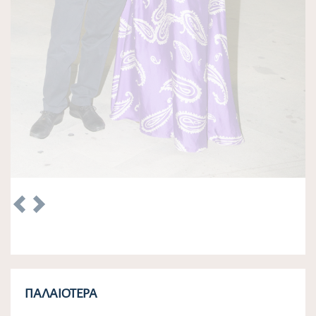
ΠΑΛΑΙΌΤΕΡΑ
Προκήρυξη Παραδοσιακής Εμποροπανήγυρης
Αταλάντης 2026
Δε, 22/06/2026 - 09:25
Κάρτα Δημότη Λοκρών
Τρ, 07/04/2026 - 09:45
Λειτουργία Πλατφόρμας Συμμετοχής ΥΠΕΝ Τοπικού
Πολεοδομικού Σχεδίου (Τ.Π.Σ.) Δήμου Λοκρών (ΔΕ
Δαφνουσίων, Αταλάντης, Μαλεσίνης, Οπουντίων)
Δε, 30/09/2024 - 12:50