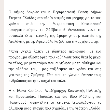
Ο Δήμος Λοκρών και η Περιφερειακή Ένωση Δήμων
Στερεάς Ελλάδας στο πλαίσιο τιμής και μνήμης για τα 100
χρόνια από την Μικρασιατική Καταστροφή
πραγματοποίησαν το Σάββατο 6 Αυγούστου 2022 τη
συναυλία «Στις Γειτονιές της Σμύρνης» στην πλατεία της
Αταλάντης με την Αφεντούλα Ραζέλη και την ορχήστρα της.
Φωνή γνήσια λαϊκή με ιδιαίτερο ηχόχρωμα, με ένα
πρόγραμμα εξωστρεφές που καθήλωσε τους θεατές μέχρι
το τέλος, με ρεπερτόριο που συγκίνησε με το αίσθημα και
την αλήθεια του, μας ταξίδεψαν στο χρόνο και στις
γειτονιές της Σμύρνης. Τότε που τα γλέντια ένωναν τους
ανθρώπους και ήταν συχνά και απλά.
Η κ. Έλενα Κυριάκου, Αντιδήμαρχος Κοινωνικής Πολιτικής
και Προστασίας, Παιδείας και δια Βίου Μάθησης και
Πολιτισμού, αφηγήθηκε τα κείμενα, ξεφυλλίζοντας το
άλμπουμ μιας εποχής που σημάδεψε την νεότερη Ελλάδα,