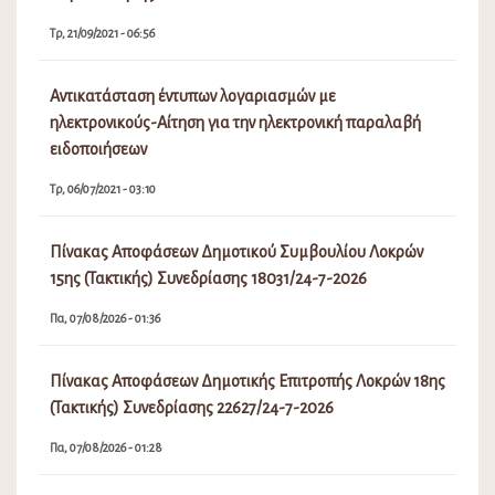
Πρόσκληση Εκδήλωσης Ενδιαφέροντος απόδοσης θέσης
στις Λαϊκές Αγορές του Δήμου Λοκρών
Δε, 19/12/2022 - 03:02
Επιδότηση προσωρινής στέγασης κατοίκων που
επλήγησαν από τις πυρκαγιές Ιουλίου/Αυγούστου 2021
που εκδηλώθηκαν σε περιοχές της Ελληνικής
Επικράτειας, με τη μορφή επιδότησης ενοικίου/
συγκατοίκησης.
Τρ, 21/09/2021 - 06:56
Αντικατάσταση έντυπων λογαριασμών με
ηλεκτρονικούς-Αίτηση για την ηλεκτρονική παραλαβή
ειδοποιήσεων
Τρ, 06/07/2021 - 03:10