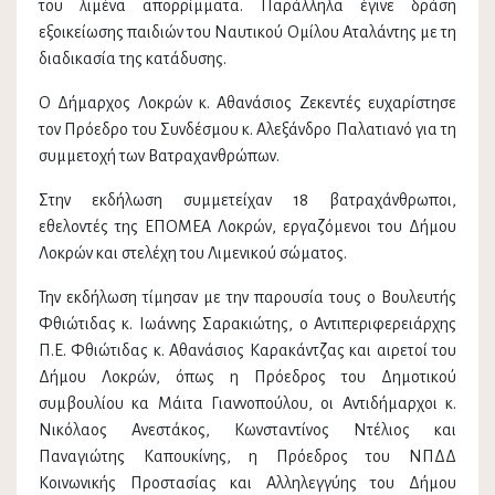
του λιμένα απορρίμματα. Παράλληλα έγινε δράση
εξοικείωσης παιδιών του Ναυτικού Ομίλου Αταλάντης με τη
διαδικασία της κατάδυσης.
Ο Δήμαρχος Λοκρών κ. Αθανάσιος Ζεκεντές ευχαρίστησε
τον Πρόεδρο του Συνδέσμου κ. Αλεξάνδρο Παλατιανό για τη
συμμετοχή των Βατραχανθρώπων.
Στην εκδήλωση συμμετείχαν 18 βατραχάνθρωποι,
εθελοντές της ΕΠΟΜΕΑ Λοκρών, εργαζόμενοι του Δήμου
Λοκρών και στελέχη του Λιμενικού σώματος.
Την εκδήλωση τίμησαν με την παρουσία τους ο Βουλευτής
Φθιώτιδας κ. Ιωάννης Σαρακιώτης, ο Αντιπεριφερειάρχης
Π.Ε. Φθιώτιδας κ. Αθανάσιος Καρακάντζας και αιρετοί του
Δήμου Λοκρών, όπως η Πρόεδρος του Δημοτικού
συμβουλίου κα Μάιτα Γιαννοπούλου, οι Αντιδήμαρχοι κ.
Νικόλαος Ανεστάκος, Κωνσταντίνος Ντέλιος και
Παναγιώτης Καπουκίνης, η Πρόεδρος του ΝΠΔΔ
Κοινωνικής Προστασίας και Αλληλεγγύης του Δήμου