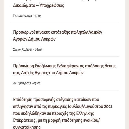
Πολεοδομικού Σχεδίου (Τ.Π.Σ.) Δήμου Λοκρών (ΔΕ
Δαφνουσίων, Αταλάντης, Μαλεσίνης, Οπουντίων)
Δε, 30/09/2024 - 12:50
Δημιουργία Μητρώου Νέων για τη συγκρότηση
Δημοτικού Συμβουλίου Νέων στο Δήμο Λοκρών
Πα, 27/09/2024 - 01:41
Δεσποζόμενα και Αδέσποτα Ζώα συντροφιάς
Δικαιώματα – Υποχρεώσεις
Τρ, 04/06/2024 - 10:01
Προσωρινοί πίνακες κατάταξης πωλητών Λαϊκών
Αγορών Δήμου Λοκρών
Σα, 04/02/2023 - 06:16