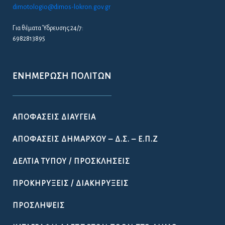
Για την ευκολότερη επικοινωνία σας με το Δήμο Λοκρών παραθέτουμε το
e-mail του Δήμου.
lokron@dimos-lokron.gov.gr
Τηλεφωνικό Κέντρο - Πρωτόκολλο
22333 50300, 22330 22374
Για θέματα Δημοτολογίου:
dimotologio@dimos-lokron.gov.gr
Για θέματα Ύδρευσης 24/7:
6982813895
ΕΝΗΜΈΡΩΣΗ ΠΟΛΙΤΏΝ