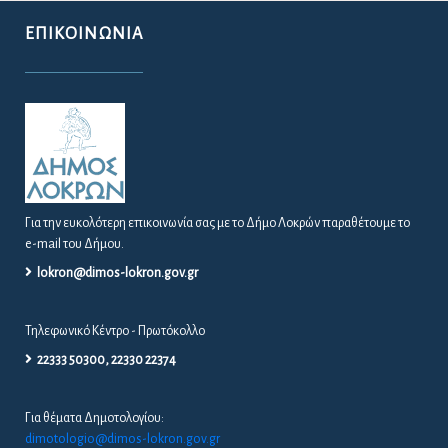
ΕΠΙΚΟΙΝΩΝΊΑ
Για την ευκολότερη επικοινωνία σας με το Δήμο Λοκρών παραθέτουμε το
e-mail του Δήμου.
lokron@dimos-lokron.gov.gr
Τηλεφωνικό Κέντρο - Πρωτόκολλο
22333 50300, 22330 22374
Για θέματα Δημοτολογίου:
dimotologio@dimos-lokron.gov.gr