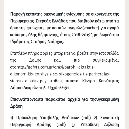
Παροχή έκτακτης οικονομικής ενίσχυσης σε οικογένειες της
Περιφέρειας Στερεάς Ελλάδας που διαβιούν κάτω από τα
όρια της φτώχειας, με κουπόνι αγορών (voucher) για αγορά
καύσιμης ύλης θέρμανσης, έτους 2018-2019", με δωρεά του
Ιδρύματος Σταύρος Νιάρχος.
Επιπλέον πληροφορίες μπορείτε να βρείτε στην ιστοσελίδα
της Δομής και, πιο συγκεκριμένα,
στοhttp://gefyra.com.gr/drasi/parohi-ektaktis-
oikonomikis-enishysis-se-oikogeneies-tis-perifereias-
stereas-elladas-poy
καθώς καιστο Κέντρο Κοινότητας
Δήμου Λοκρών, τηλ. 22330-22191
Επισυνάπτονταιτα παρακάτω αρχεία για τησυγκεκριμένη
Δράση.
1) Πρόσκληση Υποβολής Αιτήσεων (.pdf) 2) Συνοπτική
Περιγραφή Δράσης (.pdf) 3) Υπεύθυνη Δήλωση