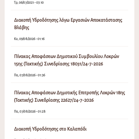
Πίνακας Αποφάσεων Δημοτικής Επιτροπής Λοκρών 18ης
(Τακτικής) Συνεδρίασης 22627/24-7-2026
Πα, 07/08/2026 - 01:28
Διακοπή Υδροδότησης στο Καλαπόδι
Πα, 07/08/2026 - 08:58
Εορτασμός της Μεταμορφώσεως του Σωτήρος, έναρξη
της εμποροπανήγυρης και του Φεστιβάλ Γαστρονομίας
στην Αταλάντη του Δήμου Λοκρών
Πε, 06/08/2026 - 08:15
Ανάρτηση Προσωρινών Πινάκων Κατάταξης και Πίνακα
Απορριπτέων(Σχολικές Καθαρίστριες) 2026-2027