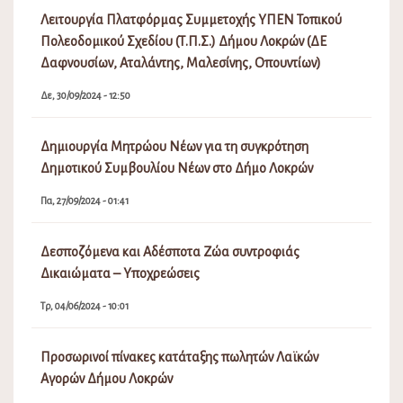
Δεσποζόμενα και Αδέσποτα Ζώα συντροφιάς
Δικαιώματα – Υποχρεώσεις
Τρ, 04/06/2024 - 10:01
Προσωρινοί πίνακες κατάταξης πωλητών Λαϊκών
Αγορών Δήμου Λοκρών
Σα, 04/02/2023 - 06:16
Πρόσκληση Εκδήλωσης Ενδιαφέροντος απόδοσης θέσης
στις Λαϊκές Αγορές του Δήμου Λοκρών
Δε, 19/12/2022 - 03:02
Επιδότηση προσωρινής στέγασης κατοίκων που
επλήγησαν από τις πυρκαγιές Ιουλίου/Αυγούστου 2021
που εκδηλώθηκαν σε περιοχές της Ελληνικής