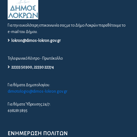
Για θέματα Δημοτολογίου:
dimotologio@dimos-lokron.gov.gr
Για θέματα Ύδρευσης 24/7:
6982813895
ΕΝΗΜΈΡΩΣΗ ΠΟΛΙΤΏΝ
ΑΠΟΦΆΣΕΙΣ ΔΙΑΎΓΕΙΑ
ΑΠΟΦΆΣΕΙΣ ΔΗΜΆΡΧΟΥ – Δ.Σ. – Ε.Π.Ζ
ΔΕΛΤΊΑ ΤΎΠΟΥ / ΠΡΟΣΚΛΉΣΕΙΣ
ΠΡΟΚΗΡΎΞΕΙΣ / ΔΙΑΚΗΡΎΞΕΙΣ