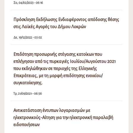
Επικράτειας, με τη μορφή επιδότησης ενοικίου/
συγκατοίκησης.
Τρ, 21/09/2021 - 06:56
Αντικατάσταση έντυπων λογαριασμών με
ηλεκτρονικούς-Αίτηση για την ηλεκτρονική παραλαβή
ειδοποιήσεων
Τρ, 06/07/2021 - 03:10
Διακοπή Υδροδότησης λόγω Εργασιών Αποκατάστασης
Βλάβης
Κυ, 09/08/2026 - 01:16
Πίνακας Αποφάσεων Δημοτικού Συμβουλίου Λοκρών
15ης (Τακτικής) Συνεδρίασης 18031/24-7-2026
Πα, 07/08/2026 - 01:36