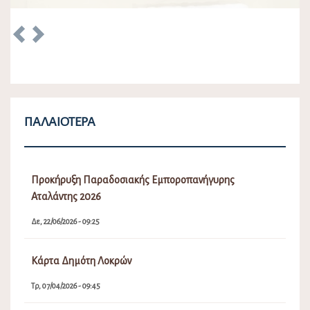
Προκήρυξη Παραδοσιακής Εμποροπανήγυρης
Αταλάντης 2026
Δε, 22/06/2026 - 09:25
Κάρτα Δημότη Λοκρών
Τρ, 07/04/2026 - 09:45
Λειτουργία Πλατφόρμας Συμμετοχής ΥΠΕΝ Τοπικού
Πολεοδομικού Σχεδίου (Τ.Π.Σ.) Δήμου Λοκρών (ΔΕ
Δαφνουσίων, Αταλάντης, Μαλεσίνης, Οπουντίων)
Δε, 30/09/2024 - 12:50
Δημιουργία Μητρώου Νέων για τη συγκρότηση
Δημοτικού Συμβουλίου Νέων στο Δήμο Λοκρών
Πα, 27/09/2024 - 01:41