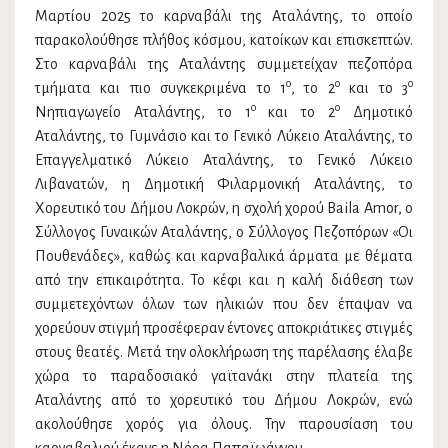
Μαρτίου 2025 το καρναβάλι της Αταλάντης, το οποίο
παρακολούθησε πλήθος κόσμου, κατοίκων και επισκεπτών.
Στο καρναβάλι της Αταλάντης συμμετείχαν πεζοπόρα
ο
ο
ο
τμήματα και πιο συγκεκριμένα το 1
, το 2
και το 3
ο
ο
Νηπιαγωγείο Αταλάντης, το 1
και το 2
Δημοτικό
Αταλάντης, το Γυμνάσιο και το Γενικό Λύκειο Αταλάντης, το
Επαγγελματικό Λύκειο Αταλάντης, το Γενικό Λύκειο
Λιβανατών, η Δημοτική Φιλαρμονική Αταλάντης, το
Χορευτικό του Δήμου Λοκρών, η σχολή χορού Baila Amor, ο
Σύλλογος Γυναικών Αταλάντης, ο Σύλλογος Πεζοπόρων «Οι
Πουθενάδες», καθώς και καρναβαλικά άρματα με θέματα
από την επικαιρότητα. Το κέφι και η καλή διάθεση των
συμμετεχόντων όλων των ηλικιών που δεν έπαψαν να
χορεύουν στιγμή προσέφεραν έντονες αποκριάτικες στιγμές
στους θεατές. Μετά την ολοκλήρωση της παρέλασης έλαβε
χώρα το παραδοσιακό γαϊτανάκι στην πλατεία της
Αταλάντης από το χορευτικό του Δήμου Λοκρών, ενώ
ακολούθησε χορός για όλους. Την παρουσίαση του