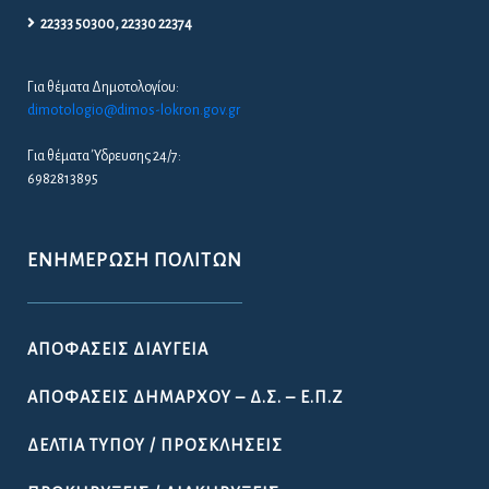
22333 50300, 22330 22374
Για θέματα Δημοτολογίου:
dimotologio@dimos-lokron.gov.gr
Για θέματα Ύδρευσης 24/7:
6982813895
ΕΝΗΜΈΡΩΣΗ ΠΟΛΙΤΏΝ
ΑΠΟΦΆΣΕΙΣ ΔΙΑΎΓΕΙΑ
ΑΠΟΦΆΣΕΙΣ ΔΗΜΆΡΧΟΥ – Δ.Σ. – Ε.Π.Ζ
ΔΕΛΤΊΑ ΤΎΠΟΥ / ΠΡΟΣΚΛΉΣΕΙΣ