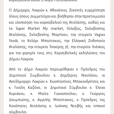
καρναβαλιού έκανε η Νόρα Παπαϊωάννου.
Ο Δήμαρχος Λοκρών κ. Αθανάσιος Ζεκεντές ευχαρίστησε
όλους όσους συμμετείχαν και βοήθησαν στην προετοιμασία
και υλοποίηση του καρναβαλιού της Αταλάντης, καθώς και
τα Super Market My market, Γαλαξίας, Σκλαβενίτης
Αταλάντης, Σκλαβενίτης Μαρτίνου, την εταιρεία Vagias
Foods, το Κελάρι Μπούτσικας, την Ελληνική Ζυθοποιία
Αταλάντης, την εταιρεία Τσακίρης 3Ε, την εταιρεία Λιάσκος
για την χορηγία τους στις Καρναβαλικές εκδηλώσεις του
Δήμου Λοκρών.
Από το Δήμο Λοκρών παρευρέθηκαν ο Πρόεδρος του
Δημοτικού Συμβουλίου κ. Δημήτριος Νικολάου, οι
Αντιδήμαρχοι Λοκρών κ. Κωνσταντίνος Μπακανδρίτσος και
κ. Γιούλη Καζάνα, οι Δημοτικοί Σύμβουλοι κ. Έλενα
Κυριάκου, κ. Μαίτα Γιαννοπούλου, κ. Γεώργιος
Δουμπιώτης, κ. Αγγελής Μπούτσικας, ο Πρόεδρος της
Κοινότητας Αταλάντης κ. Ιωάννης Νιαβής και τοπικοί
σύμβουλοι.