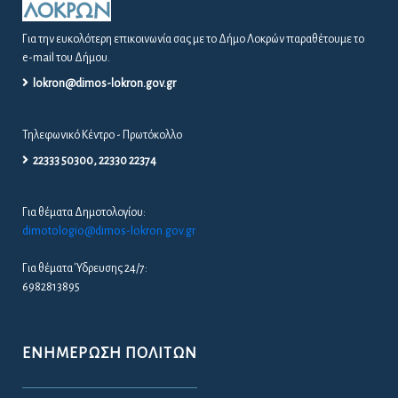
Για την ευκολότερη επικοινωνία σας με το Δήμο Λοκρών παραθέτουμε το
e-mail του Δήμου.
lokron@dimos-lokron.gov.gr
Τηλεφωνικό Κέντρο - Πρωτόκολλο
22333 50300, 22330 22374
Για θέματα Δημοτολογίου:
dimotologio@dimos-lokron.gov.gr
Για θέματα Ύδρευσης 24/7:
6982813895
ΕΝΗΜΈΡΩΣΗ ΠΟΛΙΤΏΝ