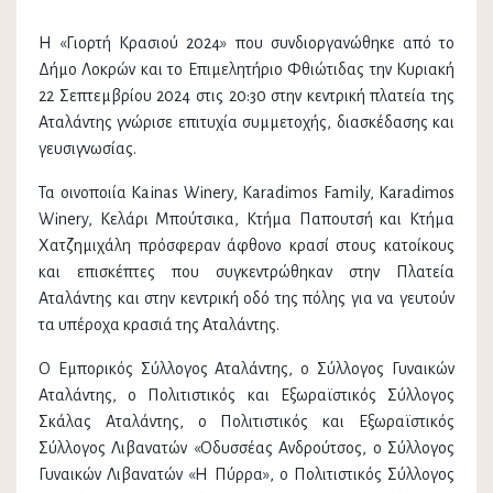
Η «Γιορτή Κρασιού 2024» που συνδιοργανώθηκε από το
Δήμο Λοκρών και το Επιμελητήριο Φθιώτιδας την Κυριακή
22 Σεπτεμβρίου 2024 στις 20:30 στην κεντρική πλατεία της
Αταλάντης γνώρισε επιτυχία συμμετοχής, διασκέδασης και
γευσιγνωσίας.
Τα οινοποιία Kainas Winery, Karadimos Family, Karadimos
Winery, Κελάρι Μπούτσικα, Κτήμα Παπουτσή και Κτήμα
Χατζημιχάλη πρόσφεραν άφθονο κρασί στους κατοίκους
και επισκέπτες που συγκεντρώθηκαν στην Πλατεία
Αταλάντης και στην κεντρική οδό της πόλης για να γευτούν
τα υπέροχα κρασιά της Αταλάντης.
Ο Εμπορικός Σύλλογος Αταλάντης, ο Σύλλογος Γυναικών
Αταλάντης, ο Πολιτιστικός και Εξωραϊστικός Σύλλογος
Σκάλας Αταλάντης, ο Πολιτιστικός και Εξωραϊστικός
Σύλλογος Λιβανατών «Οδυσσέας Ανδρούτσος, ο Σύλλογος
Γυναικών Λιβανατών «Η Πύρρα», ο Πολιτιστικός Σύλλογος