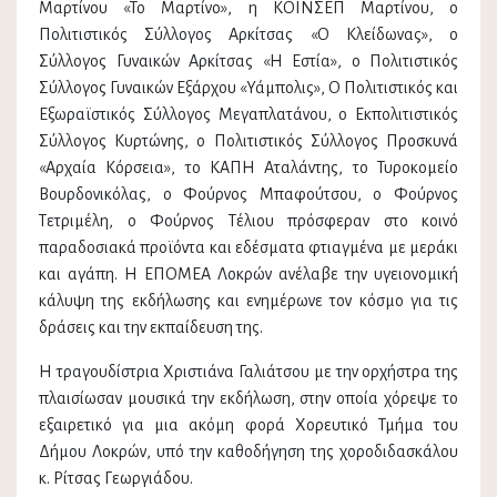
Μαρτίνου «Το Μαρτίνο», η ΚΟΙΝΣΕΠ Μαρτίνου, ο
Πολιτιστικός Σύλλογος Αρκίτσας «Ο Κλείδωνας», ο
Σύλλογος Γυναικών Αρκίτσας «Η Εστία», ο Πολιτιστικός
Σύλλογος Γυναικών Εξάρχου «Υάμπολις», Ο Πολιτιστικός και
Εξωραϊστικός Σύλλογος Μεγαπλατάνου, ο Εκπολιτιστικός
Σύλλογος Κυρτώνης, ο Πολιτιστικός Σύλλογος Προσκυνά
«Αρχαία Κόρσεια», το ΚΑΠΗ Αταλάντης, το Τυροκομείο
Βουρδονικόλας, ο Φούρνος Μπαφούτσου, ο Φούρνος
Τετριμέλη, ο Φούρνος Τέλιου πρόσφεραν στο κοινό
παραδοσιακά προϊόντα και εδέσματα φτιαγμένα με μεράκι
και αγάπη. Η ΕΠΟΜΕΑ Λοκρών ανέλαβε την υγειονομική
κάλυψη της εκδήλωσης και ενημέρωνε τον κόσμο για τις
δράσεις και την εκπαίδευση της.
Η τραγουδίστρια Χριστιάνα Γαλιάτσου με την ορχήστρα της
πλαισίωσαν μουσικά την εκδήλωση, στην οποία χόρεψε το
εξαιρετικό για μια ακόμη φορά Χορευτικό Τμήμα του
Δήμου Λοκρών, υπό την καθοδήγηση της χοροδιδασκάλου
κ. Ρίτσας Γεωργιάδου.