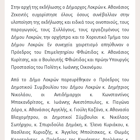
Στην αρχή της εκδήλωσης ο Δήμαρχος Λοκρών κ. Αθανάσιος
Ζεκεντές ευχαρίστησε όλους όσους συνέβαλλαν στην
υλοποίηση της εκδήλωσης και ειδικά τους οινοποιούς, τους
παραγωγούς, τους Συλλόγους, τους εργαζομένους του
Δήμου Λοκρών, την ορχήστρα και το Χορευτικό Τμήμα του
Δήμου Λοκρών. Εν συνεχεία χαιρετισμό απηύθυναν ο
Πρόεδρος του Επιμελητηρίου Φθιώτιδας κ. Αθανάσιος
Κυρίτσης, και ο Βουλευτής Φθιώτιδας και πρώην Υπουργός
Προστασίας του Πολίτη κ. Ιωάννης Οικονόμου.
Από το Δήμο Λοκρών παρευρέθηκαν ο Πρόεδρος του
Δημοτικού Συμβουλίου του Δήμου Λοκρών κ. Δημήτριος
Νικολάου, οι Αντιδήμαρχοι κ. Κωνσταντίνος
Μπακανδρίτσος, κ. Ιωάννης Ανεστόπουλος, κ. Παγώνα
Δάρα, κ. Αθανάσιος Αγγελής, κ. Γιούλη Καζάνα, κ. Αθανασία
Βλαχομήτρου, οι Δημοτικοί Σύμβουλοι κ. Νικόλαος
Σωτήρχου, κ. Σπυριδούλα Δημάκη, κ. Έλενα Κυριάκου, κ.
Βασίλειος Κυριαζής, κ. Άγγελος Μπούτσικας, κ. Θωμάς
Καρατράντος, ο Πρόεδρος της Κοινότητας Αταλάντης κ.