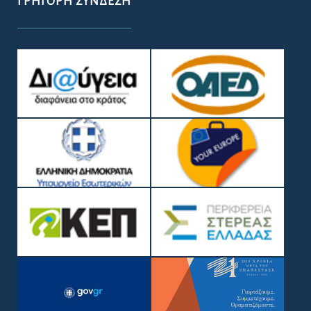
ΧΡΉΣΙΜΑ ΤΗΛΈΦΩΝΑ
ΧΡΉΣΙΜΟΙ ΣΎΝΔΕΣΜΟΙ
ΠΟΙΌΤΗΤΑ ΠΌΣΙΜΟΥ ΝΕΡΟΎ
ΔΉΛΩΣΗ ΠΡΟΣΒΑΣΙΜΌΤΗΤΑΣ
GDPR – ΕΠΕΞΕΡΓΑΣΙΑ ΠΡΟΣΩΠΙΚΩΝ ΔΕΔΟΜΕΝΩΝ
ΓΡΉΓΟΡΗ ΣΎΝΔΕΣΗ