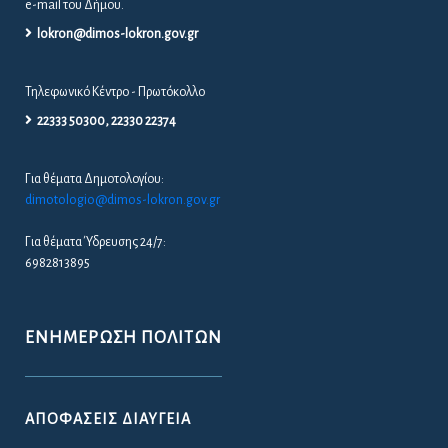
ΕΠΙΚΟΙΝΩΝΊΑ
Για την ευκολότερη επικοινωνία σας με το Δήμο Λοκρών παραθέτουμε το
e-mail του Δήμου.
lokron@dimos-lokron.gov.gr
Τηλεφωνικό Κέντρο - Πρωτόκολλο
22333 50300, 22330 22374
Για θέματα Δημοτολογίου:
dimotologio@dimos-lokron.gov.gr