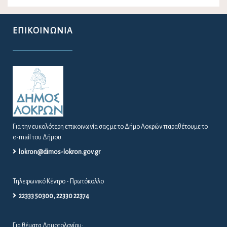
ΕΠΙΚΟΙΝΩΝΊΑ
Για την ευκολότερη επικοινωνία σας με το Δήμο Λοκρών παραθέτουμε το
e-mail του Δήμου.
lokron@dimos-lokron.gov.gr
Τηλεφωνικό Κέντρο - Πρωτόκολλο
22333 50300, 22330 22374
Για θέματα Δημοτολογίου: