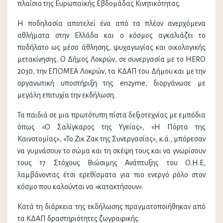
πλαίσιο της Ευρωπαϊκής Εβδομάδας Κινητικότητας.
Η ποδηλασία αποτελεί ένα από τα πλέον ανερχόμενα
αθλήματα στην Ελλάδα και ο κόσμος αγκαλιάζει το
ποδήλατο ως μέσο άθλησης, ψυχαγωγίας και οικολογικής
μετακίνησης. Ο Δήμος Λοκρών, σε συνεργασία με το HERO
2030, την ΕΠΟΜΕΑ Λοκρών, τα ΚΔΑΠ του Δήμου και με την
οργανωτική υποστήριξη της enzyme, διοργάνωσε με
μεγάλη επιτυχία την εκδήλωση.
Τα παιδιά σε μια πρωτότυπη πίστα δεξιοτεχνίας με εμπόδια
όπως «Ο Σαλίγκαρος της Υγείας», «Η Πόρτα της
Καινοτομίας», «Το Ζικ Ζακ της Συνεργασίας», κ.ά., μπόρεσαν
να γυμνάσουν το σώμα και τη σκέψη τους και να γνωρίσουν
τους 17 Στόχους Βιώσιμης Ανάπτυξης του Ο.Η.Ε,
λαμβάνοντας έτσι ερεθίσματα για πιο ενεργό ρόλο στον
κόσμο που καλούνται να «κατακτήσουν».
Κατά τη διάρκεια της εκδήλωσης πραγματοποιήθηκαν από
τα ΚΔΑΠ δραστηριότητες ζωγραφικής.