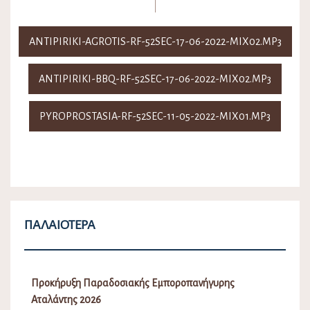
ANTIPIRIKI-AGROTIS-RF-52SEC-17-06-2022-MIX02.MP3
ANTIPIRIKI-BBQ-RF-52SEC-17-06-2022-MIX02.MP3
PYROPROSTASIA-RF-52SEC-11-05-2022-MIX01.MP3
ΠΑΛΑΙΌΤΕΡΑ
Προκήρυξη Παραδοσιακής Εμποροπανήγυρης
Αταλάντης 2026