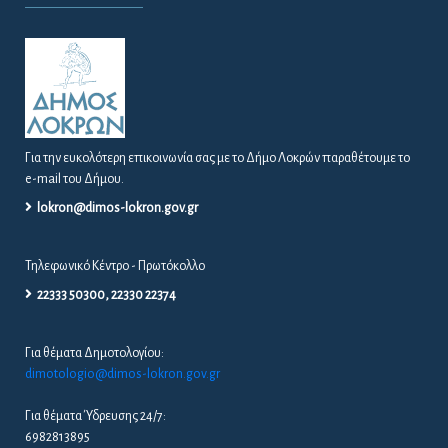
Για την ευκολότερη επικοινωνία σας με το Δήμο Λοκρών παραθέτουμε το
e-mail του Δήμου.
lokron@dimos-lokron.gov.gr
Τηλεφωνικό Κέντρο - Πρωτόκολλο
22333 50300, 22330 22374
Για θέματα Δημοτολογίου:
dimotologio@dimos-lokron.gov.gr
Για θέματα Ύδρευσης 24/7:
6982813895