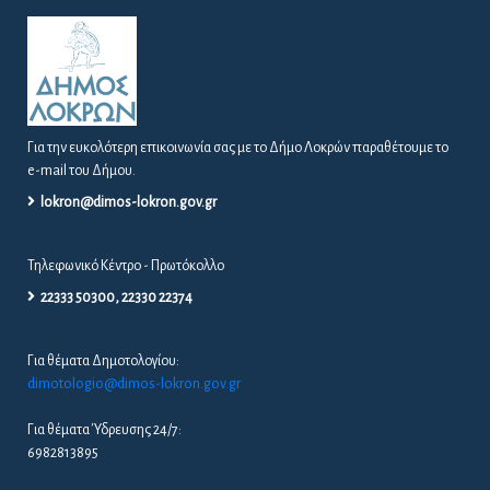
Για την ευκολότερη επικοινωνία σας με το Δήμο Λοκρών παραθέτουμε το
e-mail του Δήμου.
lokron@dimos-lokron.gov.gr
Τηλεφωνικό Κέντρο - Πρωτόκολλο
22333 50300, 22330 22374
Για θέματα Δημοτολογίου:
dimotologio@dimos-lokron.gov.gr
Για θέματα Ύδρευσης 24/7:
6982813895