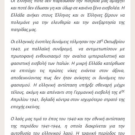
Οι Έλληνες ποτέ δεν παρέδωσαν την πατρίδα μας αμαχητί
και ποτέ δεν έδωσαν γη και ύδωρ σε κανένα ξένο εισβολέα. Η
Ελλάδα ανήκει στους Έλληνες και οι Έλληνες ξέρουν να
πολεμάνε για την ελευθερία και την ανεξαρτησία της
πατρίδας μας.
η
Οι ελληνικές ένοπλες δυνάμεις τόλμησαν την 28
Οκτωβρίου
1940, με παλλαϊκή συνδρομή, να αντιμετωπίσουν με
πρωτοφανή ενθουσιασμό την αναίτια ιμπεριαλιστική και
φασιστική εισβολή των Ιταλών. Η μικρή Ελλάδα κατόρθωσε
να επιτύχει τις πρώτες νίκες ενάντια στον άξονα,
αποδεικνύοντας πως δεν ήταν ανίκητες οι δυνάμεις του
φασισμού. Η ελληνική αντίσταση υπήρξε σθεναρή μέχρι
ης
τέλους, ακόμη και απέναντι στη Γερμανική εισβολή της 6
Απριλίου 1941, δηλαδή κόντρα στον ισχυρότερο στρατό της
εποχής εκείνης.
Ο λαός μας τιμά το έπος του 1940 και την εθνική αντίσταση
της περιόδου 1941-1944, η οποία διακρίνεται για την
αυτοθυσία του ελληνικού λαού. Η τραγική περίοδος του