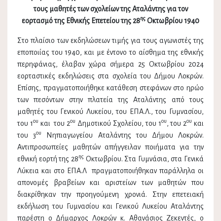
τους μαθητές των σχολείων της Αταλάντης για τον
ης
εορτασμό της Εθνικής Επετείου της 28
Οκτωβρίου 1940
Στο πλαίσιο των εκδηλώσεων τιμής για τους αγωνιστές της
εποποιίας του 1940, και με έντονο το αίσθημα της εθνικής
περηφάνιας, έλαβαν χώρα σήμερα 25 Οκτωβρίου 2024
εορταστικές εκδηλώσεις στα σχολεία του Δήμου Λοκρών.
Επίσης, πραγματοποιήθηκε κατάθεση στεφάνων στο ηρώο
των πεσόντων στην πλατεία της Αταλάντης από τους
μαθητές του Γενικού Λυκείου, του ΕΠΑ.Λ., του Γυμνασίου,
ου
ου
ου
ου
του 1
και του 2
Δημοτικού Σχολείου, του 1
, του 2
και
ου
του 3
Νηπιαγωγείου Αταλάντης του Δήμου Λοκρών.
Αντιπροσωπείες μαθητών απήγγειλαν ποιήματα για την
ης
εθνική εορτή της 28
Οκτωβρίου. Στα Γυμνάσια, στα Γενικά
Λύκεια και στο ΕΠΑ.Λ πραγματοποιήθηκαν παράλληλα οι
απονομές βραβείων και αριστείων των μαθητών που
διακρίθηκαν την προηγούμενη χρονιά. Στην επετειακή
εκδήλωση του Γυμνασίου και Γενικού Λυκείου Αταλάντης
παρέστη ο Δήμαρχος Λοκρών κ. Αθανάσιος Ζεκεντές, ο