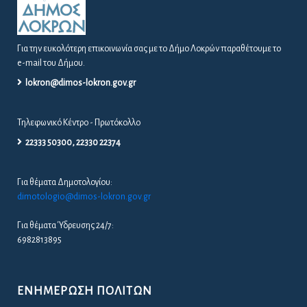
Για την ευκολότερη επικοινωνία σας με το Δήμο Λοκρών παραθέτουμε το
e-mail του Δήμου.
lokron@dimos-lokron.gov.gr
Τηλεφωνικό Κέντρο - Πρωτόκολλο
22333 50300, 22330 22374
Για θέματα Δημοτολογίου:
dimotologio@dimos-lokron.gov.gr
Για θέματα Ύδρευσης 24/7:
6982813895
ΕΝΗΜΈΡΩΣΗ ΠΟΛΙΤΏΝ