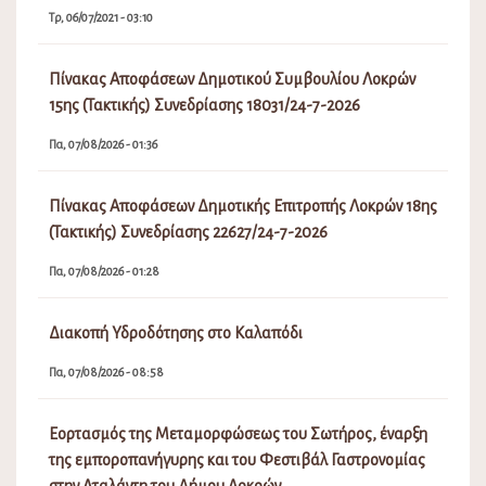
Πα, 07/08/2026 - 08:58
Εορτασμός της Μεταμορφώσεως του Σωτήρος, έναρξη
της εμποροπανήγυρης και του Φεστιβάλ Γαστρονομίας
στην Αταλάντη του Δήμου Λοκρών
Πε, 06/08/2026 - 08:15
Ανάρτηση Προσωρινών Πινάκων Κατάταξης και Πίνακα
Απορριπτέων(Σχολικές Καθαρίστριες) 2026-2027
Πε, 06/08/2026 - 02:08
Διακοπή Υδροδότησης στην περιοχή Μαμάκα και στους
οικισμούς περιμετρικά
Πε, 06/08/2026 - 10:31