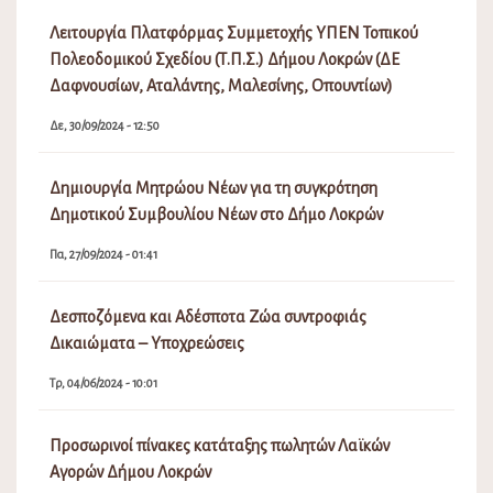
Τρ, 04/06/2024 - 10:01
Προσωρινοί πίνακες κατάταξης πωλητών Λαϊκών
Αγορών Δήμου Λοκρών
Σα, 04/02/2023 - 06:16
Πρόσκληση Εκδήλωσης Ενδιαφέροντος απόδοσης θέσης
στις Λαϊκές Αγορές του Δήμου Λοκρών
Δε, 19/12/2022 - 03:02
Επιδότηση προσωρινής στέγασης κατοίκων που
επλήγησαν από τις πυρκαγιές Ιουλίου/Αυγούστου 2021
που εκδηλώθηκαν σε περιοχές της Ελληνικής
Επικράτειας, με τη μορφή επιδότησης ενοικίου/
συγκατοίκησης.