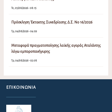
ΕΠΙΚΟΙΝΩΝΊΑ
Για την ευκολότερη επικοινωνία σας με το Δήμο Λοκρών παραθέτουμε το
e-mail του Δήμου.
lokron@dimos-lokron.gov.gr
Τηλεφωνικό Κέντρο - Πρωτόκολλο
22333 50300, 22330 22374
Για θέματα Δημοτολογίου:
dimotologio@dimos-lokron.gov.gr