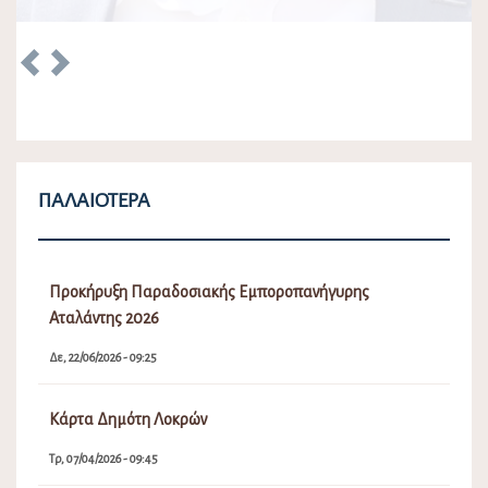
Δε, 22/06/2026 - 09:25
Κάρτα Δημότη Λοκρών
Τρ, 07/04/2026 - 09:45
Λειτουργία Πλατφόρμας Συμμετοχής ΥΠΕΝ Τοπικού
Πολεοδομικού Σχεδίου (Τ.Π.Σ.) Δήμου Λοκρών (ΔΕ
Δαφνουσίων, Αταλάντης, Μαλεσίνης, Οπουντίων)
Δε, 30/09/2024 - 12:50
Δημιουργία Μητρώου Νέων για τη συγκρότηση
Δημοτικού Συμβουλίου Νέων στο Δήμο Λοκρών
Πα, 27/09/2024 - 01:41
Δεσποζόμενα και Αδέσποτα Ζώα συντροφιάς
Δικαιώματα – Υποχρεώσεις