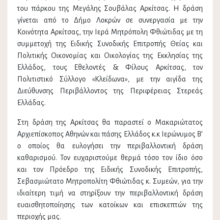
του πάρκου της Μεγάλης Σουβάλας Αρκίτσας. Η δράση
γίνεται από το Δήμο Λοκρών σε συνεργασία με την
Κοινότητα Αρκίτσας, την Ιερά Μητρόπολη Φθιώτιδας με τη
συμμετοχή της Ειδικής Συνοδικής Επιτροπής Θείας και
Πολιτικής Οικονομίας και Οικολογίας της Εκκλησίας της
Ελλάδος, τους Εθελοντές & Φίλους Αρκίτσας, τον
Πολιτιστικό Σύλλογο «Κλείδωνα», με την αιγίδα της
Διεύθυνσης Περιβάλλοντος της Περιφέρειας Στερεάς
Ελλάδας.
Στη δράση της Αρκίτσας θα παραστεί ο Μακαριώτατος
Αρχιεπίσκοπος Αθηνών και πάσης Ελλάδος κ.κ Ιερώνυμος Β’
ο οποίος θα ευλογήσει την περιβαλλοντική δράση
καθαρισμού. Τον ευχαριστούμε θερμά τόσο τον ίδιο όσο
και τον Πρόεδρο της Ειδικής Συνοδικής Επιτροπής,
Σεβασμιώτατο Μητροπολίτη Φθιώτιδας κ. Συμεών, για την
ιδιαίτερη τιμή να στηρίξουν την περιβαλλοντική δράση
ευαισθητοποίησης των κατοίκων και επισκεπτών της
περιοχής μας.