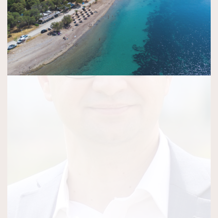
Previous
Next
ΠΑΛΑΙΌΤΕΡΑ
Προκήρυξη Παραδοσιακής Εμποροπανήγυρης
Αταλάντης 2026