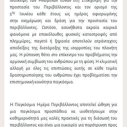
διάσκεψη των Ηνωμένων Εθνών στη Στοκχόλμη για την
προστασία του Περιβάλλοντος και τον ορισμό της
ης
5
Ιουνίου κάθε έτους ως ημέρας αφιερωμένης
στην ενημέρωση και δράση για την προστασία του
περιβάλλοντος. Ωστόσο, ασυνήθιστα ακραία καιρικά
φαινόμενα με επακόλουθες φυσικές καταστροφές από
πλημμύρες, παγετό ή ξηρασία αποτελούν ατράνταχτες
αποδείξεις της διατάραξης της ισορροπίας του πλανήτη
μας. Η ρύπανση θέτει στο επίκεντρο του προβλήματος την
αρμονική συμβίωση του ανθρώπου με τη φύση. Η κλιματική
αλλαγή με όλες τις επιπτώσεις αυτής σε κάθε τομέα
δραστηριοποίησης του ανθρώπου έχει προβληματίσει την
επιστημονική κοινότητα παγκόσμια.
Η Παγκόσμια Ημέρα Περιβάλλοντος αποτελεί ώθηση για
μια παγκόσμια προσπάθεια να υιοθετήσουμε στην
καθημερινότητά μας καλές πρακτικές για τη διάσωσή του
περιβάλλοντος και είναι μια ευκαιρία για παρότρυνση προς