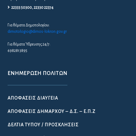
22333 50300, 22330 22374
Για θέματα Δημοτολογίου:
dimotologio@dimos-lokron.gov.gr
Για θέματα Ύδρευσης 24/7:
6982813895
ΕΝΗΜΈΡΩΣΗ ΠΟΛΙΤΏΝ
ΑΠΟΦΆΣΕΙΣ ΔΙΑΎΓΕΙΑ
ΑΠΟΦΆΣΕΙΣ ΔΗΜΆΡΧΟΥ – Δ.Σ. – Ε.Π.Ζ
ΔΕΛΤΊΑ ΤΎΠΟΥ / ΠΡΟΣΚΛΉΣΕΙΣ