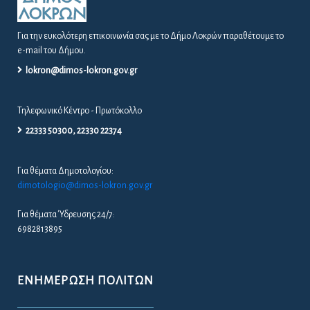
Για την ευκολότερη επικοινωνία σας με το Δήμο Λοκρών παραθέτουμε το
e-mail του Δήμου.
lokron@dimos-lokron.gov.gr
Τηλεφωνικό Κέντρο - Πρωτόκολλο
22333 50300, 22330 22374
Για θέματα Δημοτολογίου:
dimotologio@dimos-lokron.gov.gr
Για θέματα Ύδρευσης 24/7:
6982813895
ΕΝΗΜΈΡΩΣΗ ΠΟΛΙΤΏΝ