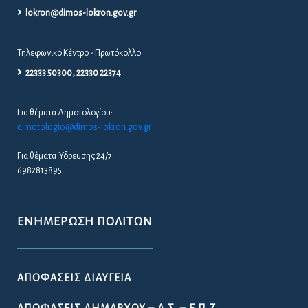
lokron@dimos-lokron.gov.gr
Τηλεφωνικό Κέντρο - Πρωτόκολλο
22333 50300, 22330 22374
Για θέματα Δημοτολογίου:
dimotologio@dimos-lokron.gov.gr
Για θέματα Ύδρευσης 24/7:
6982813895
ΕΝΗΜΈΡΩΣΗ ΠΟΛΙΤΏΝ
ΑΠΟΦΆΣΕΙΣ ΔΙΑΎΓΕΙΑ
ΑΠΟΦΆΣΕΙΣ ΔΗΜΆΡΧΟΥ – Δ.Σ. – Ε.Π.Ζ