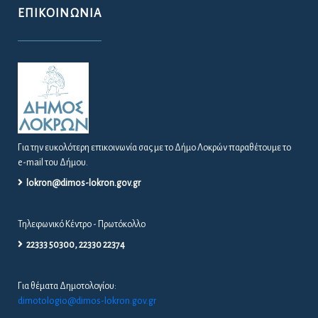
ΕΠΙΚΟΙΝΩΝΊΑ
Για την ευκολότερη επικοινωνία σας με το Δήμο Λοκρών παραθέτουμε το
e-mail του Δήμου.
lokron@dimos-lokron.gov.gr
Τηλεφωνικό Κέντρο - Πρωτόκολλο
22333 50300, 22330 22374
Για θέματα Δημοτολογίου:
dimotologio@dimos-lokron.gov.gr